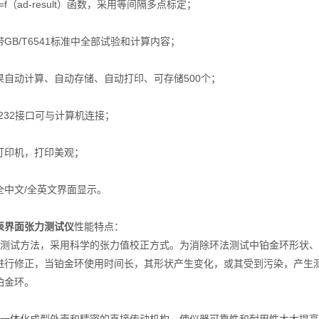
（ad-result）函数，采用等间隔多点标定；
B/T6541标准中全部试验和计算内容；
动计算、自动存储、自动打印、可存储500个；
32接口可与计算机连接；
印机，打印美观；
文/全英文界面显示。
表界面张力测试仪
性能特点：
试方法，采用科学的张力值校正方式。为消除环法测试中铂金环形状、
进行修正，当铂金环使用时间长，其形状产生变化，或其受到污染，产生
铂金环。