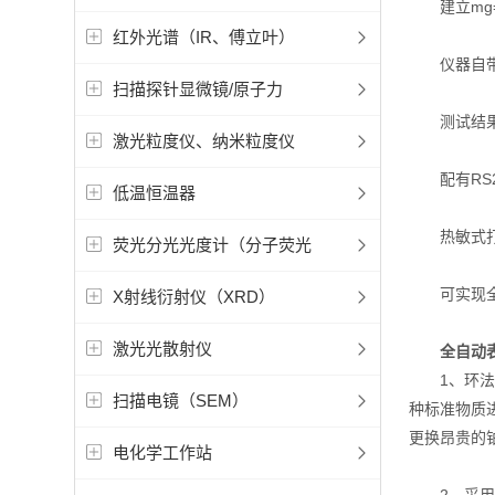
建立mg=f
红外光谱（IR、傅立叶）
仪器自带G
扫描探针显微镜/原子力
测试结果自
激光粒度仪、纳米粒度仪
配有RS2
低温恒温器
热敏式打
荧光分光光度计（分子荧光
可实现全中
X射线衍射仪（XRD）
激光光散射仪
全自动
1、环法测
扫描电镜（SEM）
种标准物质
更换昂贵的
电化学工作站