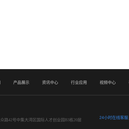
们
产品展示
资讯中心
行业应用
视频中心
24小时在线客
众路42号中集大湾区国际人才创业园B3栋20层