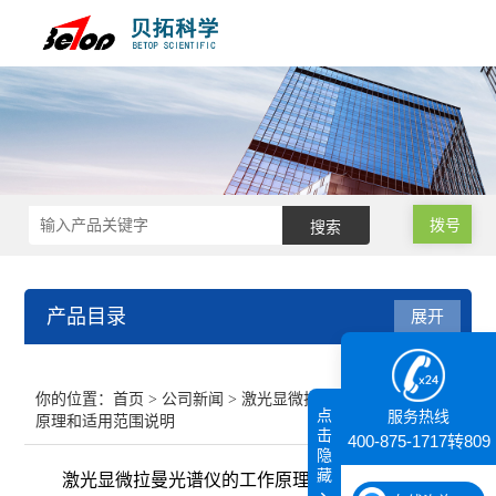
拨号
产品目录
展开
接触角测量仪
你的位置：
首页
>
公司新闻
> 激光显微拉曼光谱仪的工作
点
服务热线
原理和适用范围说明
纳米粒度仪
击
400-875-1717转809
隐
藏
激光显微拉曼光谱仪的工作原理和适用范围说明
膜厚仪