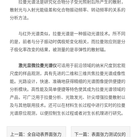
拉曼光谱法是研究化合物分子受光照射后所产生的散射，
X射线衍射仪（XRD）
散射光与入射光能级差和化合物振动频率、转动频率的关系的
分析方法。
激光光散射仪
扫描电镜（SEM）
与红外光谱类似，拉曼光谱是一种振动光谱技术。所不同
的是，前者与分子振动时偶极矩变化相关，而拉曼效应则是分
电化学工作站
子极化率改变的结果，被测量的是非弹性的散射辐。
X荧光光谱XRF能量色散型
激光显微拉曼光谱仪
可适用于前沿领域的纳米尺度到宏观
尺度的样品观测，具有先进的二维和三维共焦拉曼光谱成像性
分析仪器-光谱
能。光路设计，快速、准确地获得精细的光谱图像提供便捷的
分析模块。高性能及简单便捷等特色使其成为拉曼光谱领域的
透反射率测量仪
产品，可广泛用于拉曼分析、光致发光、针尖增强拉曼散射以
等离子清洗机
及与其他联用技术。还可以在材料生长过程中进行实时的拉曼
光谱原位观测，以便控制生长过程或者对生长机理进行研究。
代理产品
光学显微镜
全自动表界面张力
表面张力测试仪的
上一篇：
下一篇：