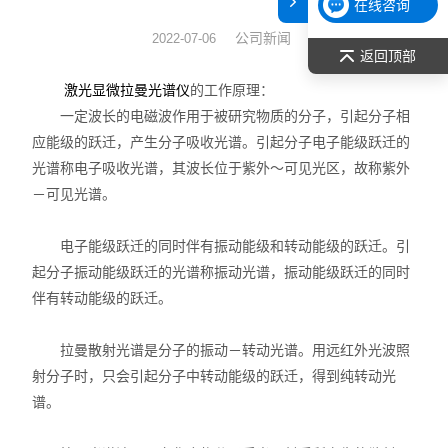
在线咨询
表面张力仪
公司新闻
2022-07-06
返回顶部
光谱部件及外设
的工作原理：
激光显微拉曼光谱仪
一定波长的电磁波作用于被研究物质的分子，引起分子相
拉曼光谱仪
应能级的跃迁，产生分子吸收光谱。引起分子电子能级跃迁的
光谱称电子吸收光谱，其波长位于紫外～可见光区，故称紫外
差示/热重/差热/热分析
－可见光谱。
红外光谱（IR、傅立叶）
电子能级跃迁的同时伴有振动能级和转动能级的跃迁。引
扫描探针显微镜/原子力
起分子振动能级跃迁的光谱称振动光谱，振动能级跃迁的同时
伴有转动能级的跃迁。
激光粒度仪、纳米粒度仪
拉曼散射光谱是分子的振动－转动光谱。用远红外光波照
低温恒温器
射分子时，只会引起分子中转动能级的跃迁，得到纯转动光
谱。
荧光分光光度计（分子荧光