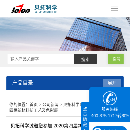
导
航
拨号
产品目录
展开
接触角测量仪
你的位置：
首页
>
公司新闻
> 贝拓科学诚邀您参加 2020第
点
服务热线
四届新材料新工艺及色彩展
纳米粒度仪
击
400-875-1717转809
隐
藏
贝拓科学诚邀您参加 2020第四届新材料新工艺及色彩
膜厚仪