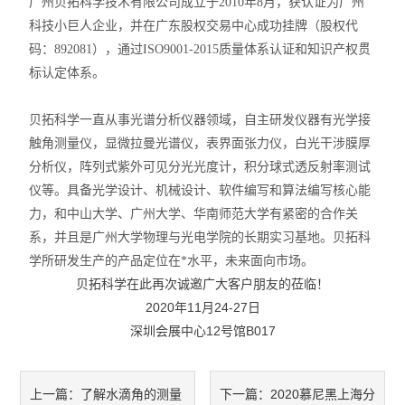
广州贝拓科学技术有限公司成立于
2010
年
8
月，获认证为
广州
X射线衍射仪（XRD）
科技小巨人企业，并在广东股权交易中心成功挂牌（股权代
码：892081
），通过
ISO9001-2015
质量体系认证和知识产权贯
激光光散射仪
标认定体系
。
扫描电镜（SEM）
贝拓科学一直从事光谱分析仪器领域，自主研发仪器有光学接
电化学工作站
触角测量仪，显微拉曼光谱仪，表界面张力仪，白光干涉膜厚
分析仪，阵列式紫外可见分光光度计，积分球式透反射率测试
X荧光光谱XRF能量色散型
仪等。具备光学设计、机械设计、软件编写和算法编写核心能
力，和中山大学、广州大学、华南师范大学有紧密的合作关
分析仪器-光谱
系，并且是广州大学物理与光电学院的长期实习基地。贝拓科
学所研发生产的产品定位在*
水平，未来面向市场。
透反射率测量仪
贝拓科学在此再次诚邀广大客户朋友的莅临！
等离子清洗机
2020
年11月24-27日
深圳会展中心12号馆B017
代理产品
光学显微镜
了解水滴角的测量
2020慕尼黑上海分
上一篇：
下一篇：