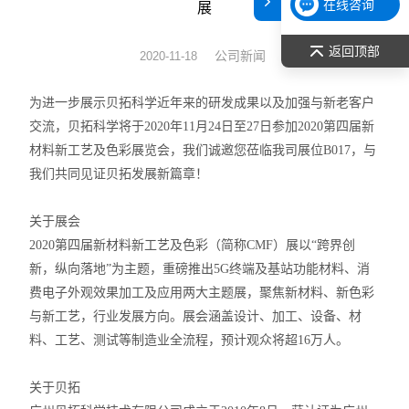
在线咨询
展
表面张力仪
返回顶部
公司新闻
2020-11-18
光谱部件及外设
为进一步展示贝拓科学近年来的研发成果以及加强与新老客户
拉曼光谱仪
交流，贝拓科学将于
2020
年
11
月
24
日至
27
日参加
2020
第四届新
材料新工艺及色彩展览会，我们诚邀您莅临我司展位
B017
，与
差示/热重/差热/热分析
我们共同见证贝拓发展新篇章！
红外光谱（IR、傅立叶）
关于展会
2020
第四届新材料新工艺及色彩（简称
CMF
）展以“跨界创
扫描探针显微镜/原子力
新，纵向落地”为主题，重磅推出
5G
终端及基站功能材料、消
激光粒度仪、纳米粒度仪
费电子外观效果加工及应用两大主题展，聚焦新材料、新色彩
与新工艺，行业发展方向。展会涵盖设计、加工、设备、材
低温恒温器
料、工艺、测试等制造业全流程，预计观众将超
16
万人。
荧光分光光度计（分子荧光
关于贝拓