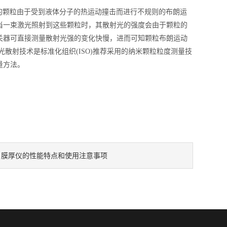
的颗粒由于受到液体分子的热运动撞击而进行不规则的布朗运
当一束激光照射到这些颗粒时，其散射光的强度会由于颗粒的
关器可直接测量散射光强的变化快慢，进而可知颗粒布朗运动
动态光散射技术是标准化组织(ISO)推荐采用的纳米颗粒粒度测量技
量方法。
膜厚仪的性能特点和使用注意事项
：