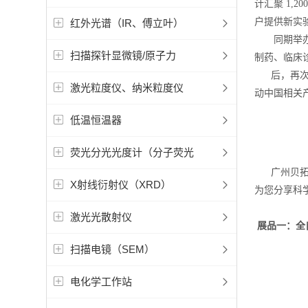
计汇聚 1
户提供新实验
红外光谱（IR、傅立叶）
同期举办的 
扫描探针显微镜/原子力
制药、临床
后，再次诚
激光粒度仪、纳米粒度仪
动中国相关
低温恒温器
荧光分光光度计（分子荧光
广州贝拓科
X射线衍射仪（XRD）
为您分享科
激光光散射仪
展品一：全自
扫描电镜（SEM）
电化学工作站