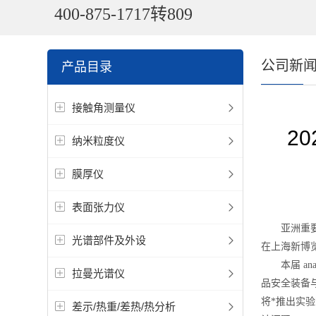
400-875-1717转809
公司新
产品目录
接触角测量仪
2
纳米粒度仪
膜厚仪
表面张力仪
亚洲重要
光谱部件及外设
在上海新博览
本届 ana
拉曼光谱仪
品安全装备
将*推出实
差示/热重/差热/热分析