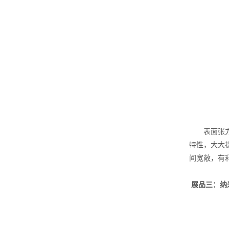
表面张力仪
特性，大大提
间宽敞，有
展品三：纳米