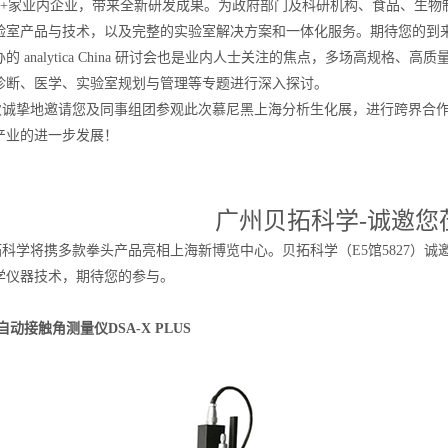
,200+家业内企业，带来全新研发成果。为政府部门及科研机构、食品、
室产品与技术，以及完整的实验室解决方案和一体化服务。期待您的到来，与
analytica China 研讨会也是业内人士关注的焦点，多场高规格
诊断、医学、实验室规划与管理等专题进行深入探讨。
挚地邀请您及同事组团参观此次慕尼黑上海分析生化展，进行跨界合作交
产业的进一步发展！
广州贝拓科学
-
诚邀您
学将携多款拳头产品亮相上海新博览中心。贝拓科学（E5馆5827）诚
学仪器技术，期待您的参与。
动接触角测量仪DSA-X PLUS