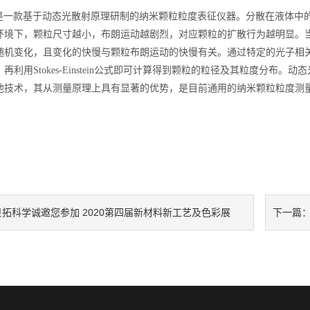
是一款基于动态光散射原理研制的纳米颗粒粒度表征仪器。分散在液体中
环境下，颗粒尺寸越小，布朗运动越剧烈，对应颗粒的扩散行为越明显。
随机变化，且变化的快慢与颗粒布朗运动的快慢有关。通过特定的光子相
再利用Stokes-Einstein公式即可计算得到颗粒的粒径及其粒度分布。
他技术，其从测量原理上具有显著的优势，是目前通用的纳米颗粒粒度测
贝拓科学诚邀您参加 2020第四届新材料新工艺及色彩展
下一篇