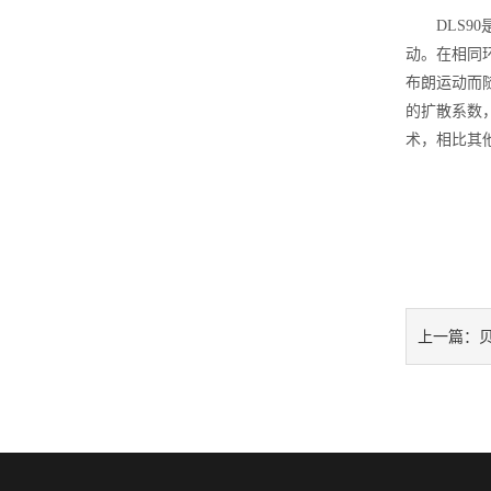
DLS90
动。在相同
布朗运动而
的扩散系数，
术，相比其
上一篇：