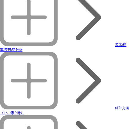
差示/热
重/差热/热分析
红外光谱
（IR、傅立叶）