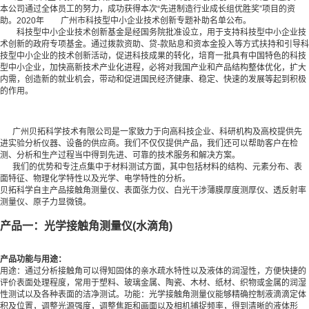
本公司通过全体员工的努力，成功获得本次“先进制造行业成长组优胜奖”项目的资
助。2020年 广州市科技型中小企业技术创新专题补助名单公布。
科技型中小企业技术创新基金是经国务院批准设立，用于支持科技型中小企业技
术创新的政府专项基金。通过拨款资助、贷-款贴息和资本金投入等方式扶持和引导科
技型中小企业的技术创新活动，促进科技成果的转化，培育一批具有中国特色的科技
型中小企业，加快高新技术产业化进程，必将对我国产业和产品结构整体优化，扩大
内需，创造新的就业机会，带动和促进国民经济健康、稳定、快速的发展等起到积极
的作用。
广州贝拓科学技术有限公司是一家致力于向高科技企业、科研机构及高校提供先
进实验分析仪器、设备的供应商。我们不仅仅提供产品，我们还可以帮助客户在检
测、分析和生产过程当中得到先进、可靠的技术服务和解决方案。
我们的优势和专注点集中于材料测试方面，其中包括材料的结构、元素分布、表
面特征、物理化学特性以及光学、电学特性的分析。
贝拓科学自主产品接触角测量仪、表面张力仪、白光干涉薄膜厚度测厚仪、透反射率
测量仪、原子力显微镜。
产品一：光学接触角测量仪(水滴角)
产品功能与用途：
用途：通过分析接触角可以得知固体的亲水疏水特性以及液体的润湿性，方便快捷的
评价表面处理程度，常用于塑料、玻璃金属、陶瓷、木材、纸材、织物或金属的润湿
性测试以及各种表面的洁净测试。功能：光学接触角测量仪能够精确控制液滴滴定体
积及位置，调整光源强度，调整焦距和画面以及相机捕捉频率，得到清晰的液体形