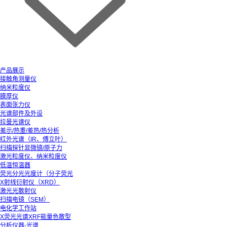
产品展示
接触角测量仪
纳米粒度仪
膜厚仪
表面张力仪
光谱部件及外设
拉曼光谱仪
差示/热重/差热/热分析
红外光谱（IR、傅立叶）
扫描探针显微镜/原子力
激光粒度仪、纳米粒度仪
低温恒温器
荧光分光光度计（分子荧光
X射线衍射仪（XRD）
激光光散射仪
扫描电镜（SEM）
电化学工作站
X荧光光谱XRF能量色散型
分析仪器-光谱