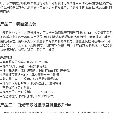
状。软件根据获取的终图像进行分析。分析软件可从图像中自动或手动找到基线并选
择合适的拟合方程。测量液体与固体之间的接触角，得到液体的表面张力以及固体的
表面能。
产品二：表面张力仪
表面张力仪-KF100功能多样，可以全自动测量表面和界面张力。KF100提供了诸多
扩展模块来拓展仪器的应用范围, 用于测定表面和界面的各种特性，大大提高了其使
用的灵活性。用标准方法来测量液体的表面和界面张力。测量温度控制范围从-10到
130 °C，可以满足实际测量需要。测样空间宽敞，有利于样品方便的处理。KF100测
试结果准确、快速、稳定，深受用户好评！
产品特点：
● 具有超高分辨率，可达0.01mN/m。
● 德国*天平，装备有自动保护系统。
● 使用先进的直流步进电机，保证样品台的升降平稳。
● 测量速度高达50Hz，每20毫秒出一个数据。
● 并内置白光LED照明，易于寻找测量界面。
● 样品台大约有100mm的移动空间，适合各种
不同体积样品的测量。
● 样品台的温度可控制在-10℃～130℃。
● 配备功能*，界面友好的TENTION软件。
产品三 ：白光干涉薄膜厚度测量仪Delta