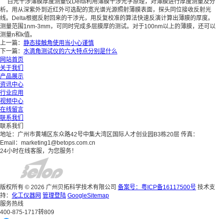
白光干涉薄膜厚度测量仪Delta利用薄膜干涉光学原理，对薄膜进行厚度测量及分
析。用从深紫外到近红外可选配的宽光谱光源照射薄膜表面，探头同位接收反射光
线。Delta根据反射回来的干涉光，用反复校准的算法快速反演计算出薄膜的厚度。
测量范围1nm-3mm，可同时完成多层膜厚的测试。对于100nm以上的薄膜，还可以
测量n和k值。
上一篇：
静态接触角使用当小心谨慎
下一篇：
水滴角测试仪的六大特点分别是什么
网站首页
关于我们
产品展示
资讯中心
行业应用
视频中心
在线留言
联系我们
联系我们
地址：广州市黄埔区东众路42号中集大湾区国际人才创业园B3栋20层
传真：
Email：marketing1@betops.com.cn
24小时在线客服，为您服务！
版权所有 © 2026 广州贝拓科学技术有限公司
备案号：粤ICP备16117500号
技术支
持：
化工仪器网
管理登陆
GoogleSitemap
服务热线
400-875-1717转809