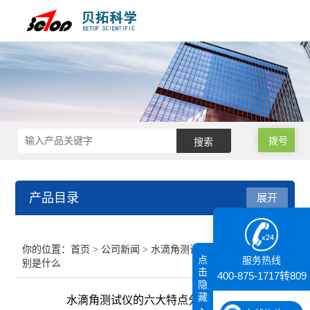
拨号
产品目录
展开
接触角测量仪
你的位置：
首页
>
公司新闻
> 水滴角测试仪的六大特点分
点
服务热线
别是什么
纳米粒度仪
击
400-875-1717转809
隐
藏
水滴角测试仪的六大特点分别是什么
膜厚仪