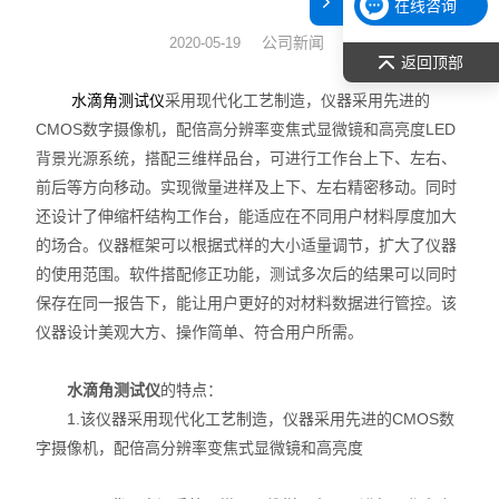
在线咨询
表面张力仪
公司新闻
2020-05-19
返回顶部
光谱部件及外设
采用现代化工艺制造，仪器采用先进的
水滴角测试仪
CMOS数字摄像机，配倍高分辨率变焦式显微镜和高亮度LED
拉曼光谱仪
背景光源系统，搭配三维样品台，可进行工作台上下、左右、
前后等方向移动。实现微量进样及上下、左右精密移动。同时
差示/热重/差热/热分析
还设计了伸缩杆结构工作台，能适应在不同用户材料厚度加大
的场合。仪器框架可以根据式样的大小适量调节，扩大了仪器
红外光谱（IR、傅立叶）
的使用范围。软件搭配修正功能，测试多次后的结果可以同时
扫描探针显微镜/原子力
保存在同一报告下，能让用户更好的对材料数据进行管控。该
仪器设计美观大方、操作简单、符合用户所需。
激光粒度仪、纳米粒度仪
水滴角测试仪
的特点：
低温恒温器
1.该仪器采用现代化工艺制造，仪器采用先进的CMOS数
字摄像机，配倍高分辨率变焦式显微镜和高亮度
荧光分光光度计（分子荧光