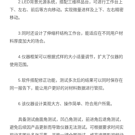
2.LED背景光源系统，搭配三维样品台，可进行工作台上
X射线衍射仪（XRD）
下、左右、前后等方向移动。实现微量进样及上下、左右精密
移动。
激光光散射仪
扫描电镜（SEM）
3.同时还设计了伸缩杆结构工作台，能适应在不同用户材
料厚度加大的场合。
电化学工作站
4.仪器框架可以根据式样的大小适量调节，扩大了仪器的
X荧光光谱XRF能量色散型
使用范围。
分析仪器-光谱
5.软件搭配修正功能，测试多次后的结果可以同时保存在
同一报告下，能让用户更好的对材料数据进行管控。
透反射率测量仪
等离子清洗机
6.该仪器设计美观大方、操作简单、符合用户所需。
代理产品
具备测试曲面角测试，凹凸角测试，前进角后退角测试，
避免后续因产品更新而导致仪器无法测试。可根据要求时间实
光学显微镜