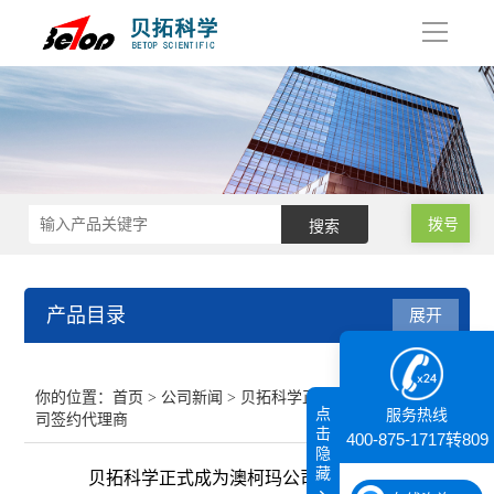
导
航
拨号
产品目录
展开
接触角测量仪
你的位置：
首页
>
公司新闻
> 贝拓科学正式成为澳柯玛公
点
服务热线
司签约代理商
纳米粒度仪
击
400-875-1717转809
隐
藏
贝拓科学正式成为澳柯玛公司签约代理商
膜厚仪