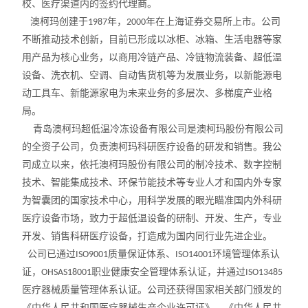
校、医疗渠道内的签约代理商。
X射线衍射仪（XRD）
澳柯玛创建于
年，
年在上海证券交易所上市。公司
1987
2000
不断推动技术创新，目前已形成以冰柜、冰箱、生活电器等家
激光光散射仪
用产品为核心业务，以商用冷链产品、冷链物流装备、超低温
扫描电镜（SEM）
设备、洗衣机、空调、自动售货机等为发展业务，以新能源电
动工具车、新能源家电为未来业务的多层次、多梯度产业格
电化学工作站
局。
青岛澳柯玛超低温冷冻设备有限公司是澳柯玛股份有限公司
X荧光光谱XRF能量色散型
的全资子公司，负责澳柯玛科研医疗设备的研发和销售。我公
司成立以来，依托澳柯玛股份有限公司的制冷技术、数字控制
分析仪器-光谱
技术、智能集成技术、环保节能技术等专业人才和国内外专家
为智囊团的国家技术中心，用科学发展的眼光瞄准国内外科研
透反射率测量仪
医疗设备市场，致力于超低温设备的研制、开发、生产，专业
等离子清洗机
开发、销售科研医疗设备，打造成为国内同行业先进企业。
公司已通过
质量保证体系、
环境管理体系认
ISO9001
ISO14001
代理产品
证，
职业健康安全管理体系认证，并通过
OHSAS18001
ISO13485
医疗器械质量管理体系认证。公司还获得国家相关部门颁发的
光学显微镜
《中华人民共和国医疗器械生产企业许可证》、《中华人民共