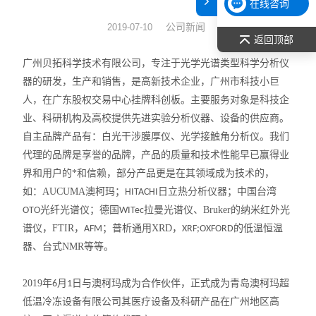
在线咨询
表面张力仪
公司新闻
2019-07-10
返回顶部
光谱部件及外设
广州贝拓科学技术有限公司
，专注于光学光谱类型科学分析仪
器的研发，生产和销售，是高新技
术企业，广州市科技小巨
拉曼光谱仪
人，在广东股权交易中心挂牌科创板。主要服务对象是
科技企
业、科研机构及高校提供先进实验分析仪器、设备的供应商
。
差示/热重/差热/热分析
自主品牌产品有：白光干涉膜厚仪、光学接触角分析仪。
我们
代理的品牌是享誉的品牌，产品的质量和技术性能早已赢得业
红外光谱（IR、傅立叶）
界和用户的*和信赖，部分产品更是在其领域成为技术的，
扫描探针显微镜/原子力
如：AUCUMA澳柯玛
；
日立
热分析仪器
；中国台湾
HITACHI
光纤光谱仪；德国
拉曼光谱仪、
Bruker的
纳米红外光
OTO
WITec
激光粒度仪、纳米粒度仪
谱仪
，FTIR，
；
普析通用
XRD，
的低温恒温
AFM
XRF;
OXFORD
器、台式
NMR
等等。
低温恒温器
2019年
月
日与澳柯玛成为
合作
伙伴，正式成为青岛澳柯玛超
6
1
荧光分光光度计（分子荧光
低温冷冻设备有限公司其医疗设备及科研产品在广州地区高