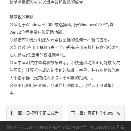
记录测量值时可以发出声音和视觉的信号
X射线衍射仪（XRD）
测厚仪
激光光散射仪
的用途：
⊙适用于Windows®2000或选择适用于Windows® XP的真
扫描电镜（SEM）
Win32位程序带在线帮助功能。
⊙频谱库中允许创建从元素钛至铀的任何一种新的应用。
电化学工作站
⊙能通过“应用工具箱”(由一个带所有应用参数的软盘和校准标
准块组成)使应用的校准简单化。
X荧光光谱XRF能量色散型
⊙画中画测试件查看和数据显示，带快速移动焦距功能放大试
件图像；计算机生成的刻度化的瞄准十字星，并有X-射线光束
分析仪器-光谱
大小指示器（光束的大小取决于测量的距离）。
⊙图形化的用户界面，测试件的图像显示可插入于测试报告
透反射率测量仪
中。
等离子清洗机
代理产品
贝拓科学正式成为
贝拓科学出席广东
上一篇：
下一篇：
光学显微镜
版权所有 © 2026 广州贝拓科学技术有限公司
澳柯玛公司签约代理商
省光电技术协会届第五次理事
备案号：粤ICP备16117500号
技