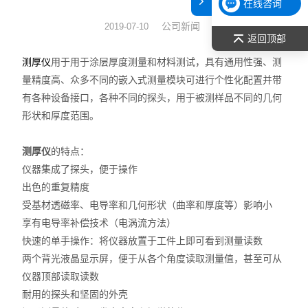
在线咨询
表面张力仪
公司新闻
2019-07-10
返回顶部
光谱部件及外设
用于用于涂层厚度测量和材料测试，具有通用性强、测
测厚仪
量精度高、众多不同的嵌入式测量模块可进行个性化配置并带
拉曼光谱仪
有各种设备接口，各种不同的探头，用于被测样品不同的几何
形状和厚度范围。
差示/热重/差热/热分析
测厚仪
的特点：
红外光谱（IR、傅立叶）
仪器集成了探头，便于操作
扫描探针显微镜/原子力
出色的重复精度
受基材透磁率、电导率和几何形状（曲率和厚度等）影响小
激光粒度仪、纳米粒度仪
享有电导率补偿技术（电涡流方法）
快速的单手操作：将仪器放置于工件上即可看到测量读数
低温恒温器
两个背光液晶显示屏，便于从各个角度读取测量值，甚至可从
仪器顶部读取读数
荧光分光光度计（分子荧光
耐用的探头和坚固的外壳