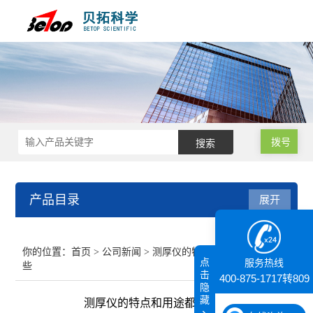
拨号
产品目录
展开
接触角测量仪
你的位置：
首页
>
公司新闻
> 测厚仪的特点和用途都有哪
点
服务热线
些
纳米粒度仪
击
400-875-1717转809
隐
藏
测厚仪的特点和用途都有哪些
膜厚仪