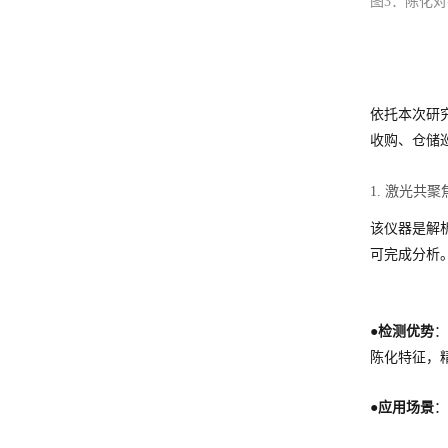
图3：陈化
依托本次研
收购、仓储
1. 激光共
该仪器是解
可完成分析
●检测优势
：
陈化特征，
●
应用场景
：