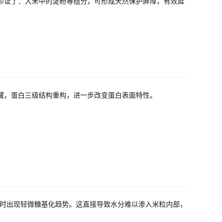
印证了：大米中的淀粉等组分，可形成天然保护屏障，有效延
藏，蛋白三级结构重构，进一步改变蛋白表面特性。
同时出现轻微糖基化趋势。这直接导致水分难以渗入米粒内部，