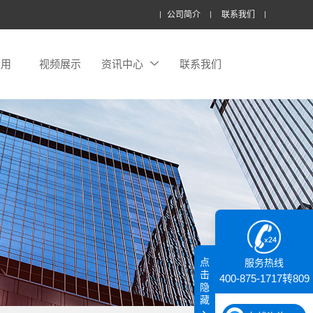
公司简介
联系我们
应用
视频展示
资讯中心
联系我们
点
服务热线
击
400-875-1717转809
隐
藏