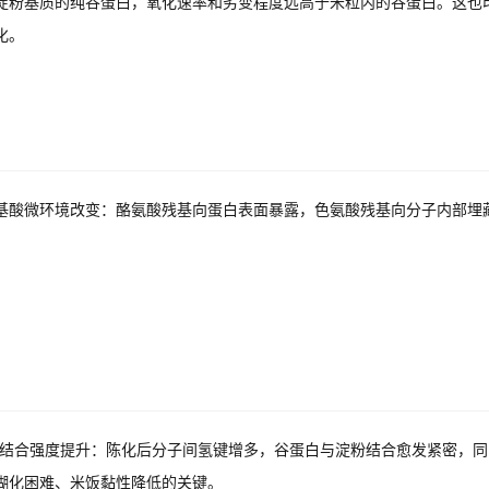
淀粉基质的纯谷蛋白，氧化速率和劣变程度远高于米粒内的谷蛋白。这也
化。
基酸微环境改变：酪氨酸残基向蛋白表面暴露，色氨酸残基向分子内部埋
粉结合强度提升：陈化后分子间氢键增多，谷蛋白与淀粉结合愈发紧密，
糊化困难、米饭黏性降低的关键。