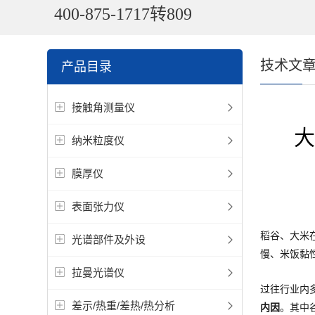
400-875-1717转809
技术文
产品目录
接触角测量仪
纳米粒度仪
膜厚仪
表面张力仪
稻谷、大米
光谱部件及外设
慢、米饭黏
拉曼光谱仪
过往行业内
差示/热重/差热/热分析
内因
。其中