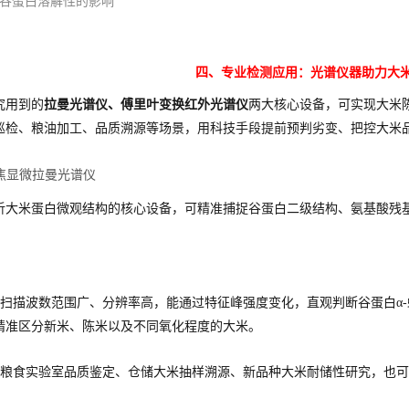
对谷蛋白溶解性的影响
四、专业检测应用：光谱仪器助力大
究用到的
拉曼光谱仪、傅里叶变换红外光谱仪
两大核心设备，可实现大米
巡检、粮油加工、品质溯源等场景，用科技手段提前预判劣变、把控大米
聚焦显微拉曼光谱仪
析大米蛋白微观结构的核心设备，可精准捕捉谷蛋白二级结构、氨基酸残
。
扫描波数范围广、分辨率高，能通过特征峰强度变化，直观判断谷蛋白α
精准区分新米、陈米以及不同氧化程度的大米。
粮食实验室品质鉴定、仓储大米抽样溯源、新品种大米耐储性研究，也可