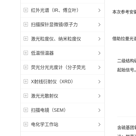
红外光谱（IR、傅立叶）
本次参考安
扫描探针显微镜/原子力
激光粒度仪、纳米粒度仪
借助拉曼光
低温恒温器
二级结构
荧光分光光度计（分子荧光
起始信号
X射线衍射仪（XRD）
激光光散射仪
扫描电镜（SEM）
电化学工作站
含硫基团