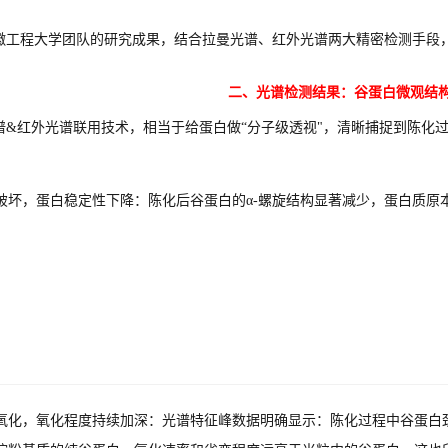
徽工程大学团队的研究成果，结合拉曼光谱、红外光谱两大精密检测手段
二、光谱检测结果：谷蛋白微观结
谱&红外光谱联用技术，相当于给蛋白做“分子级透视"，清晰捕捉到陈化
破坏，蛋白稳定性下降：陈化后谷蛋白的α-螺旋结构显著减少，蛋白质原
。
氧化，氧化程度持续加深：光谱特征峰数据明确显示：陈化过程中谷蛋白