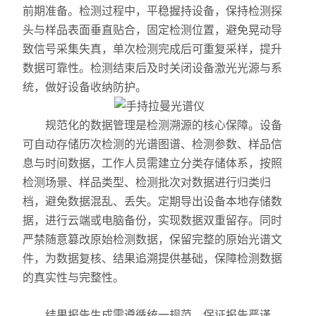
X射线衍射仪（XRD）
前期准备。检测过程中，平稳握持设备，保持检测探
头与样品表面垂直贴合，固定检测位置，避免晃动导
激光光散射仪
致信号采集失真，单次检测完成后可重复采样，提升
数据可靠性。检测结束后及时关闭设备激光光源与系
扫描电镜（SEM）
统，做好设备收纳防护。
电化学工作站
规范化的数据管理是检测溯源的核心保障。设备
X荧光光谱XRF能量色散型
可自动存储历次检测的光谱图谱、检测参数、样品信
息与时间数据，工作人员需建立分类存储体系，按照
分析仪器-光谱
检测场景、样品类型、检测批次对数据进行归类归
档，避免数据混乱、丢失。定期导出设备本地存储数
透反射率测量仪
据，进行云端或电脑备份，实现数据双重留存。同时
严禁随意篡改原始检测数据，保留完整的原始光谱文
等离子清洗机
件，为数据复核、结果追溯提供基础，保障检测数据
代理产品
的真实性与完整性。
光学显微镜
结果报告生成需遵循统一规范，保证报告严谨、