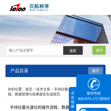
拨号
产品目录
展开
接触角测量仪
你的位置：
首页
>
技术文章
> 手持拉曼光谱仪的操作流
点
服务热线
程、数据管理与结果报告生成规范
纳米粒度仪
击
400-875-1717转809
隐
藏
手持拉曼光谱仪的操作流程、数据管理与结果报告生
膜厚仪