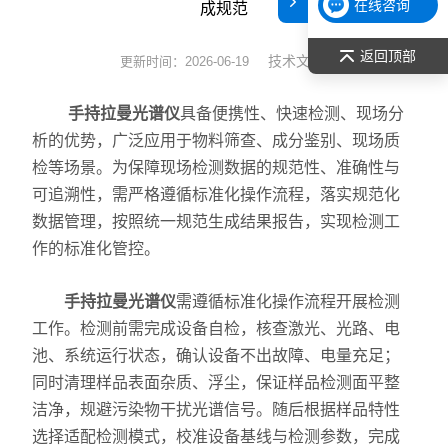
在线咨询
成规范
表面张力仪
返回顶部
技术文章
更新时间：2026-06-19
光谱部件及外设
手持拉曼光谱仪
具备便携性、快速检测、现场分
拉曼光谱仪
析的优势，广泛应用于物料筛查、成分鉴别、现场质
检等场景。为保障现场检测数据的规范性、准确性与
差示/热重/差热/热分析
可追溯性，需严格遵循标准化操作流程，落实规范化
数据管理，按照统一规范生成结果报告，实现检测工
红外光谱（IR、傅立叶）
作的标准化管控。
扫描探针显微镜/原子力
手持拉曼光谱仪
需遵循标准化操作流程开展检测
激光粒度仪、纳米粒度仪
工作。检测前需完成设备自检，核查激光、光路、电
池、系统运行状态，确认设备不出故障、电量充足；
低温恒温器
同时清理样品表面杂质、浮尘，保证样品检测面平整
洁净，规避污染物干扰光谱信号。随后根据样品特性
荧光分光光度计（分子荧光
选择适配检测模式，校准设备基线与检测参数，完成