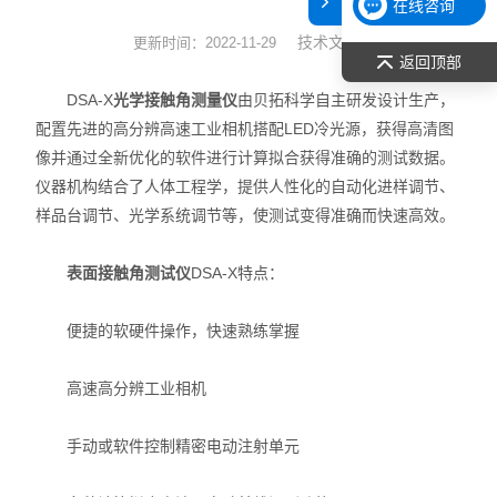
在线咨询
表面张力仪
技术文章
更新时间：2022-11-29
返回顶部
光谱部件及外设
DSA-X
光学接触角测量仪
由贝拓科学自主研发设计生产，
配置先进的高分辨高速工业相机搭配LED冷光源，获得高清图
拉曼光谱仪
像并通过全新优化的软件进行计算拟合获得准确的测试数据。
仪器机构结合了人体工程学，提供人性化的自动化进样调节、
差示/热重/差热/热分析
样品台调节、光学系统调节等，使测试变得准确而快速高效。
红外光谱（IR、傅立叶）
表面接触角测试仪
DSA-X特点：
扫描探针显微镜/原子力
便捷的软硬件操作，快速熟练掌握
激光粒度仪、纳米粒度仪
高速高分辨工业相机
低温恒温器
手动或软件控制精密电动注射单元
荧光分光光度计（分子荧光