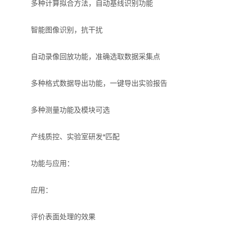
多种计算拟合方法，自动基线识别功能
X射线衍射仪（XRD）
智能图像识别，抗干扰
激光光散射仪
扫描电镜（SEM）
自动录像回放功能，准确选取数据采集点
电化学工作站
多种格式数据导出功能，一键导出实验报告
X荧光光谱XRF能量色散型
多种测量功能及模块可选
分析仪器-光谱
产线质控、实验室研发*匹配
透反射率测量仪
功能与应用：
等离子清洗机
应用：
代理产品
评价表面处理的效果
光学显微镜