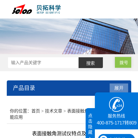
拨号
产品目录
展开
接触角测量仪
你的位置：
首页
>
技术文章
> 表面接触角测试仪特点及功
点
服务热线
能应用
纳米粒度仪
击
400-875-1717转809
隐
藏
表面接触角测试仪特点及功能应用
膜厚仪