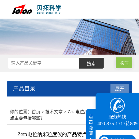
拨号
产品目录
展开
接触角测量仪
你的位置：
首页
>
技术文章
> Zeta电位纳米粒度仪的产品特
点
服务热线
点主要包括哪些？
纳米粒度仪
击
400-875-1717转809
隐
藏
Zeta电位纳米粒度仪的产品特点主要包括哪些？
膜厚仪