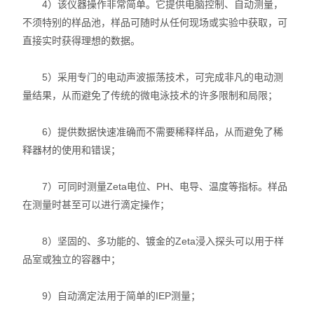
4）该仪器操作非常简单。它提供电脑控制、自动测量，
X射线衍射仪（XRD）
不须特别的样品池，样品可随时从任何现场或实验中获取，可
直接实时获得理想的数据。
激光光散射仪
扫描电镜（SEM）
5）采用专门的电动声波振荡技术，可完成非凡的电动测
量结果，从而避免了传统的微电泳技术的许多限制和局限；
电化学工作站
6）提供数据快速准确而不需要稀释样品，从而避免了稀
X荧光光谱XRF能量色散型
释器材的使用和错误；
分析仪器-光谱
7）可同时测量Zeta电位、PH、电导、温度等指标。样品
在测量时甚至可以进行滴定操作；
透反射率测量仪
等离子清洗机
8）坚固的、多功能的、镀金的Zeta浸入探头可以用于样
品室或独立的容器中；
代理产品
9）自动滴定法用于简单的IEP测量；
光学显微镜