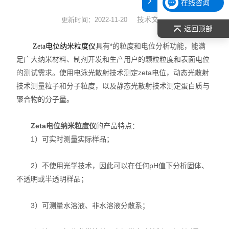
在线咨询
表面张力仪
技术文章
更新时间：2022-11-20
返回顶部
光谱部件及外设
具有*的粒度和电位分析功能，能满
Zeta电位纳米粒度仪
足广大纳米材料、制剂开发和生产用户的颗粒粒度和表面电位
拉曼光谱仪
的测试需求。使用电泳光散射技术测定zeta电位，动态光散射
技术测量粒子和分子粒度，以及静态光散射技术测定蛋白质与
差示/热重/差热/热分析
聚合物的分子量。
红外光谱（IR、傅立叶）
Zeta电位纳米粒度仪
的产品特点：
扫描探针显微镜/原子力
1）可实时测量实际样品；
激光粒度仪、纳米粒度仪
2）不使用光学技术，因此可以在任何pH值下分析固体、
不透明或半透明样品；
低温恒温器
3）可测量水溶液、非水溶液分散系；
荧光分光光度计（分子荧光