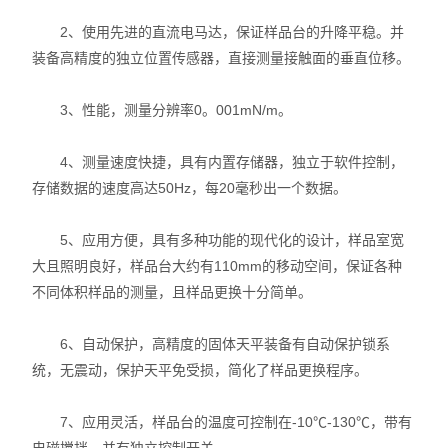
X射线衍射仪（XRD）
2、使用先进的直流电马达，保证样品台的升降平稳。并
装备高精度的独立位置传感器，直接测量接触面的垂直位移。
激光光散射仪
扫描电镜（SEM）
3、性能，测量分辨率0。001mN/m。
电化学工作站
4、测量速度快捷，具有内置存储器，独立于软件控制，
存储数据的速度高达50Hz，每20毫秒出一个数据。
X荧光光谱XRF能量色散型
5、应用方便，具有多种功能的现代化的设计，样品室宽
分析仪器-光谱
大且照明良好，样品台大约有110mm的移动空间，保证各种
不同体积样品的测量，且样品更换十分简单。
透反射率测量仪
等离子清洗机
6、自动保护，高精度的固体天平装备有自动保护锁系
统，无震动，保护天平免受损，简化了样品更换程序。
代理产品
7、应用灵活，样品台的温度可控制在-10℃-130℃，带有
光学显微镜