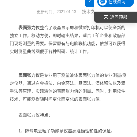
在线咨询
表面张力仪
技术文章
更新时间：2021-01-13
返回顶部
光谱部件及外设
表面张力仪
整合了液晶显示屏和微型打印机可以使全新的
独立工作，移动方便，即时输出结果，适合工矿企业和政府部
拉曼光谱仪
门现场测量的需要。保留原有与电脑联机功能，依然可以获得
实时测量曲线图便于各种科研、统计工作。
差示/热重/差热/热分析
红外光谱（IR、傅立叶）
表面张力仪
是专业用于测量液体表面张力值的专业测量/测
扫描探针显微镜/原子力
定仪器，通过白金板法、白金环法、悬滴法、滴体积法以及滴
重法等原理，实现液体的表面张力值的测量。同时，利用软件
激光粒度仪、纳米粒度仪
技术，可能测得随时间变化而变化的表面张力值。
低温恒温器
表面张力仪特点：
荧光分光光度计（分子荧光
1、除静电去粒子功能是仪器高准确性和性的保证。