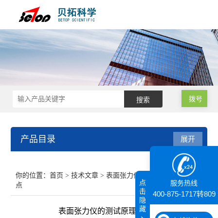
拨号
产品目录
展开
接触角测量仪
你的位置：
首页
>
技术文章
> 表面张力仪的测试原理及特
点
服务热线
点
纳米粒度仪
击
400-875-1717转809
隐
藏
表面张力仪的测试原理及特点
膜厚仪