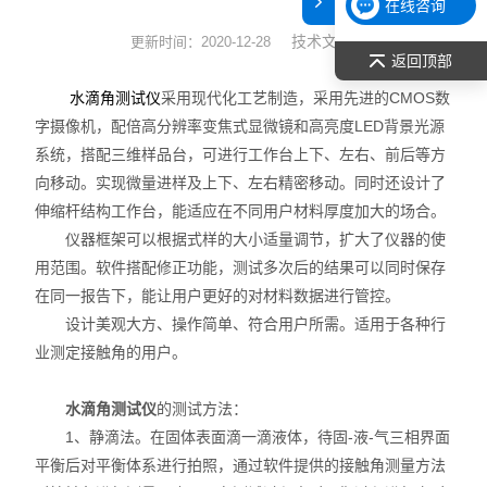
在线咨询
表面张力仪
技术文章
更新时间：2020-12-28
返回顶部
光谱部件及外设
采用现代化工艺制造，采用先进的CMOS数
水滴角测试仪
字摄像机，配倍高分辨率变焦式显微镜和高亮度LED背景光源
拉曼光谱仪
系统，搭配三维样品台，可进行工作台上下、左右、前后等方
向移动。实现微量进样及上下、左右精密移动。同时还设计了
差示/热重/差热/热分析
伸缩杆结构工作台，能适应在不同用户材料厚度加大的场合。
仪器框架可以根据式样的大小适量调节，扩大了仪器的使
红外光谱（IR、傅立叶）
用范围。软件搭配修正功能，测试多次后的结果可以同时保存
扫描探针显微镜/原子力
在同一报告下，能让用户更好的对材料数据进行管控。
设计美观大方、操作简单、符合用户所需。适用于各种行
激光粒度仪、纳米粒度仪
业测定接触角的用户。
低温恒温器
水滴角测试仪
的测试方法：
1、静滴法。在固体表面滴一滴液体，待固-液-气三相界面
荧光分光光度计（分子荧光
平衡后对平衡体系进行拍照，通过软件提供的接触角测量方法