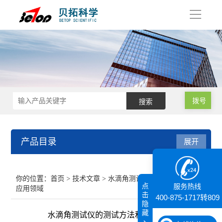
导
航
拨号
产品目录
展开
接触角测量仪
你的位置：
首页
>
技术文章
> 水滴角测试仪的测试方法和
点
服务热线
应用领域
纳米粒度仪
击
400-875-1717转809
隐
藏
水滴角测试仪的测试方法和应用领域
膜厚仪