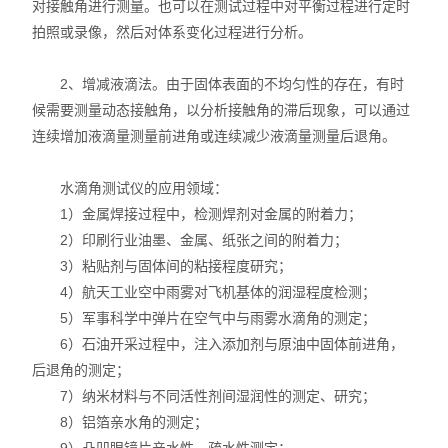
对接触角进行测量。也可以在测试过程中对平衡过程进行定时
X射线衍射仪（XRD）
拍照或录像，然后对体系变化过程进行分析。
激光光散射仪
2、增减液滴法。由于固体表面的不均匀性的存在，有时
扫描电镜（SEM）
候需要测量动态接触角，以分析接触角的滞后现象，可以通过
连续增加液滴量测量前进角或连续减少液滴量测量后退角。
电化学工作站
水滴角测试仪的应用领域：
X荧光光谱XRF能量色散型
1）金属焊接过程中，检测焊剂对金属的附着力；
2）印刷行业油墨、金属、纸张之间的附着力；
分析仪器-光谱
3）粘贴剂与固体间的粘接程度研究；
4）航天工业空中雨雾对飞机基体的润湿程度检测；
透反射率测量仪
5）军事科学中弹片在空气中与雨雾水滴角的测定；
等离子清洗机
6）石油开采过程中，注入添加剂与原油中固体前进角，
后退角的测定；
代理产品
7）纳米材料与不同活性剂间湿润性的测定、研究；
8）铝箔亲水角的测定；
光学显微镜