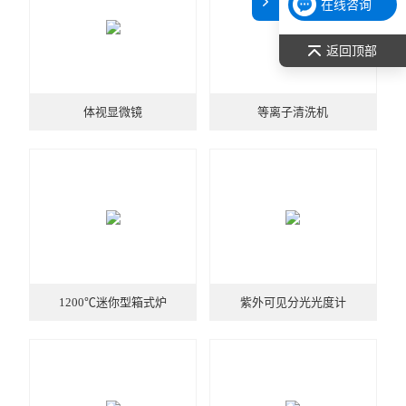
在线咨询
表面张力仪
返回顶部
光谱部件及外设
体视显微镜
等离子清洗机
拉曼光谱仪
差示/热重/差热/热分析
红外光谱（IR、傅立叶）
扫描探针显微镜/原子力
激光粒度仪、纳米粒度仪
1200℃迷你型箱式炉
紫外可见分光光度计
低温恒温器
荧光分光光度计（分子荧光