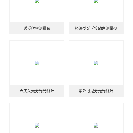
X射线衍射仪（XRD）
激光光散射仪
透反射率测量仪
经济型光学接触角测量仪
扫描电镜（SEM）
电化学工作站
X荧光光谱XRF能量色散型
分析仪器-光谱
透反射率测量仪
天美荧光分光光度计
紫外可见分光光度计
等离子清洗机
代理产品
光学显微镜