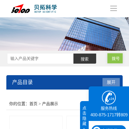
导
航
拨号
产品目录
展开
接触角测量仪
你的位置：
首页
> 产品展示
点
服务热线
纳米粒度仪
击
400-875-1717转809
隐
藏
膜厚仪