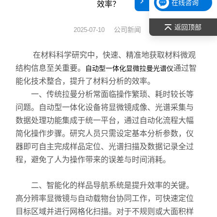
在线咨询
效率？
表面张力仪
返回顶部
公司新闻
2025-07-10
光谱部件及外设
在材料科学研究中，快速、精准地获取材料微观
拉曼光谱仪
结构信息至关重要。
通过智
自动型一体化显微拉曼光谱仪
能化技术整合，提升了材料分析的效率。
差示/热重/差热/热分析
一、传统拉曼分析常面临操作繁琐、耗时较长等
问题。自动型一体化设备将显微镜成像、光谱采集与
红外光谱（IR、傅立叶）
数据处理功能集成于统一平台，通过自动化流程大幅
扫描探针显微镜/原子力
简化操作步骤。研究人员只需设定基本分析参数，仪
器即可自主完成样品定位、光谱扫描及数据记录全过
激光粒度仪、纳米粒度仪
程，避免了人为操作带来的误差与时间消耗。
低温恒温器
二、智能化的样品导航系统是提升效率的关键。
高分辨率显微镜与自动载物台协同工作，可快速定位
荧光分光光度计（分子荧光
目标区域并进行网格化扫描。对于不规则或大面积样