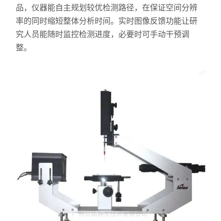
X射线衍射仪（XRD）
品，仪器能自主规划较优检测路径，在保证空间分辨
率的同时缩短整体分析时间。实时图像反馈功能让研
激光光散射仪
究人员能随时监控检测进度，必要时可手动干预调
整。
扫描电镜（SEM）
电化学工作站
X荧光光谱XRF能量色散型
分析仪器-光谱
透反射率测量仪
等离子清洗机
代理产品
光学显微镜