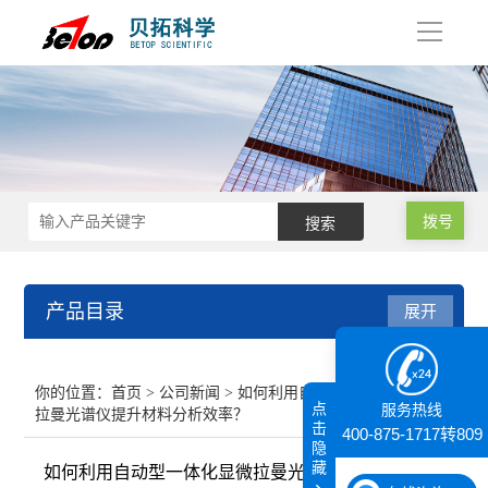
导
航
拨号
产品目录
展开
接触角测量仪
你的位置：
首页
>
公司新闻
> 如何利用自动型一体化显微
点
服务热线
拉曼光谱仪提升材料分析效率？
纳米粒度仪
击
400-875-1717转809
隐
藏
如何利用自动型一体化显微拉曼光谱仪提升材料分析
膜厚仪