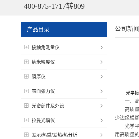
400-875-1717转809
公司新
产品目录
接触角测量仪
纳米粒度仪
膜厚仪
表面张力仪
光学接
一、高精
光谱部件及外设
高质量光
少边缘模
拉曼光谱仪
光学平台
用高质量
差示/热重/差热/热分析