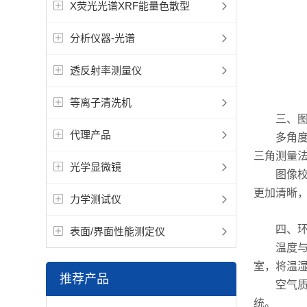
X荧光光谱XRF能量色散型
分析仪器-光谱
透反射率测量仪
等离子清洗机
三、图像
代理产品
多角度拍
三角测量
光学显微镜
图像校正
更加清晰
力学测试仪
四、环
表面/界面性能测定仪
温度与湿
室，将温
推荐产品
空气质量
统。