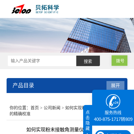
拨号
产品目录
展开
接触角测量仪
你的位置：
首页
>
公司新闻
> 如何实现粉末接触角测量仪
点
服务热线
的精确校准
纳米粒度仪
击
400-875-1717转809
隐
藏
如何实现粉末接触角测量仪的精确校准
膜厚仪