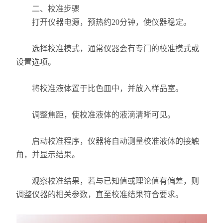
X射线衍射仪（XRD）
二、校准步骤
打开仪器电源，预热约20分钟，使仪器稳定。
激光光散射仪
选择校准模式，通常仪器会有专门的校准模式或
扫描电镜（SEM）
设置选项。
电化学工作站
将校准液体置于比色皿中，并放入样品室。
X荧光光谱XRF能量色散型
调整焦距，使校准液体的液滴清晰可见。
分析仪器-光谱
启动校准程序，仪器将自动测量校准液体的接触
透反射率测量仪
角，并显示结果。
等离子清洗机
观察校准结果，若与已知值或理论值有偏差，则
代理产品
调整仪器的相关参数，直至校准结果符合要求。
光学显微镜