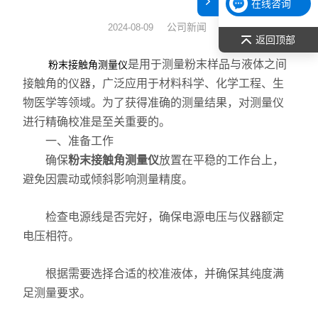
在线咨询
表面张力仪
公司新闻
2024-08-09
返回顶部
光谱部件及外设
是用于测量粉末样品与液体之间
粉末接触角测量仪
接触角的仪器，广泛应用于材料科学、化学工程、生
拉曼光谱仪
物医学等领域。为了获得准确的测量结果，对测量仪
进行精确校准是至关重要的。
差示/热重/差热/热分析
一、准备工作
红外光谱（IR、傅立叶）
确保
粉末接触角测量仪
放置在平稳的工作台上，
避免因震动或倾斜影响测量精度。
扫描探针显微镜/原子力
检查电源线是否完好，确保电源电压与仪器额定
激光粒度仪、纳米粒度仪
电压相符。
低温恒温器
根据需要选择合适的校准液体，并确保其纯度满
足测量要求。
荧光分光光度计（分子荧光