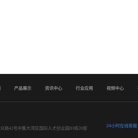
们
产品展示
资讯中心
行业应用
视频中心
24小时在线客
众路42号中集大湾区国际人才创业园B3栋20层