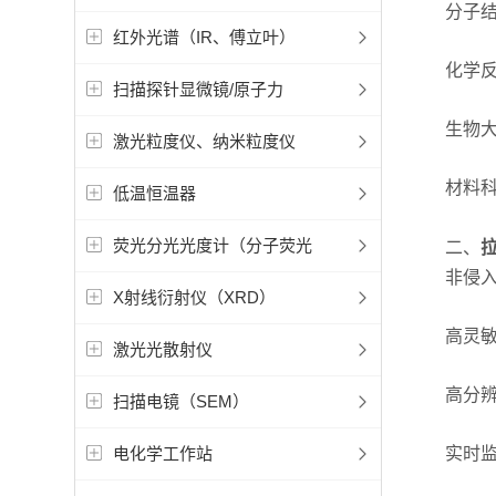
分子结构
红外光谱（IR、傅立叶）
化学反应
扫描探针显微镜/原子力
生物大分
激光粒度仪、纳米粒度仪
材料科学
低温恒温器
荧光分光光度计（分子荧光
二、
非侵入性
X射线衍射仪（XRD）
高灵敏度
激光光散射仪
高分辨率
扫描电镜（SEM）
电化学工作站
实时监测