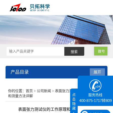
拨号
产品目录
展开
接触角测量仪
你的位置：
首页
>
公司新闻
> 表面张力测试仪的工作原理
点
服务热线
和测量方法详解
纳米粒度仪
击
400-875-1717转809
隐
藏
表面张力测试仪的工作原理和测量方法详解
膜厚仪