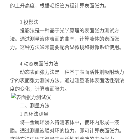
X射线衍射仪（XRD）
的上升高度，根据毛细管方程计算表面张力。
激光光散射仪
3.投影法
投影法是一种基于光学原理的表面张力测试方
扫描电镜（SEM）
法。通过测量液体表面的曲率，计算液体的表面张
力。这种方法通常需要配合显微镜和摄像系统使用。
电化学工作站
X荧光光谱XRF能量色散型
4.动态表面张力法
动态表面张力法是一种基于表面活性剂吸附动力
分析仪器-光谱
学的表面张力测试方法。通过测量液体表面活性剂浓
度的变化，计算表面张力。
透反射率测量仪
二、测量方法
等离子清洗机
1.圆环法测量
代理产品
将一金属环浸入待测液体中，使环内形成一液
膜。通过测量液膜对环的拉力，即可计算表面张力。
光学显微镜