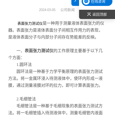
在线咨询
表面张力仪
公司新闻
2024-03-05
返回顶部
光谱部件及外设
是一种用于测量液体表面张力的仪
表面张力测试仪
器。表面张力是液体表面分子间相互作用力的表现，
拉曼光谱仪
是液体表面分子与内部分子间存在势能差的反映。
差示/热重/差热/热分析
一、
表面张力测试仪
的工作原理主要基于以下几
个方面：
红外光谱（IR、傅立叶）
1.圆环法
扫描探针显微镜/原子力
圆环法是一种基于力学平衡原理的表面张力测试
方法。将一金属环浸入待测液体中，使环内形成一液
激光粒度仪、纳米粒度仪
膜，通过测量液膜对环的拉力，即可计算表面张力。
低温恒温器
2.毛细管法
毛细管法是一种基于毛细现象的表面张力测试方
荧光分光光度计（分子荧光
法。将一毛细管插入待测液体中，测量毛细管内液面