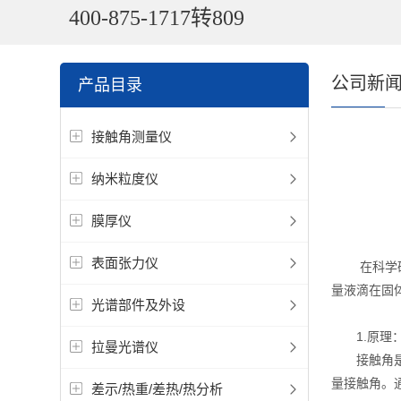
400-875-1717转809
公司新
产品目录
接触角测量仪
纳米粒度仪
膜厚仪
表面张力仪
在科学研究
量液滴在固
光谱部件及外设
1.原理
拉曼光谱仪
接触角是指
量接触角。
差示/热重/差热/热分析