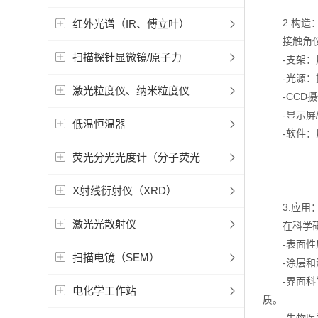
2.构造
红外光谱（IR、傅立叶）
接触角仪通
扫描探针显微镜/原子力
-支架：用
-光源：提
激光粒度仪、纳米粒度仪
-CCD摄
-显示屏/
低温恒温器
-软件：用
荧光分光光度计（分子荧光
X射线衍射仪（XRD）
3.应用
激光光散射仪
在科学研究
-表面性质
扫描电镜（SEM）
-涂层和润
-界面科学
电化学工作站
质。