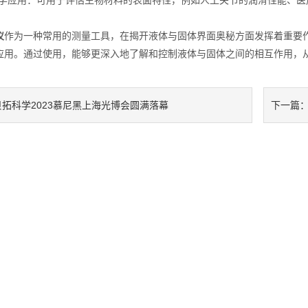
应用：可用于评估生物材料的表面特性，例如人工关节的润滑性能、医
仪
作为一种常用的测量工具，在揭开液体与固体界面奥秘方面发挥着重要
应用。通过使用，能够更深入地了解和控制液体与固体之间的相互作用，
贝拓科学2023慕尼黑上海光博会圆满落幕
下一篇