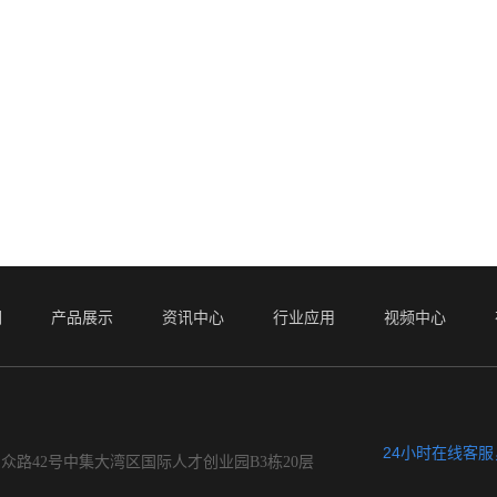
们
产品展示
资讯中心
行业应用
视频中心
24小时在线客
众路42号中集大湾区国际人才创业园B3栋20层