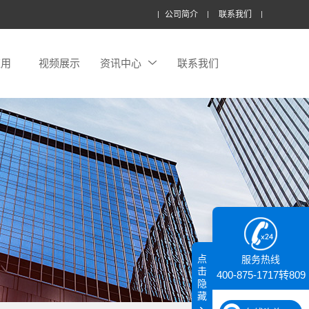
公司简介
联系我们
应用
视频展示
资讯中心
联系我们
点
服务热线
击
400-875-1717转809
隐
藏