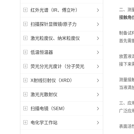
二、测量
红外光谱（IR、傅立叶）
接触角
扫描探针显微镜/原子力
制备试
激光粒度仪、纳米粒度仪
首先需要准
低温恒温器
放置液
接下来需要
荧光分光光度计（分子荧光
测量接
X射线衍射仪（XRD）
当液滴放置
激光光散射仪
三、应用
扫描电镜（SEM）
广泛应用于
电化学工作站
表面活性剂