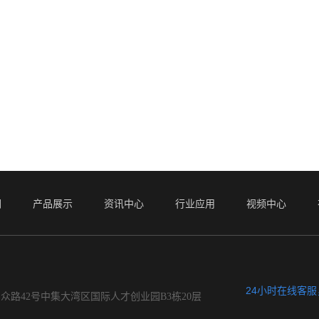
们
产品展示
资讯中心
行业应用
视频中心
24小时在线客
众路42号中集大湾区国际人才创业园B3栋20层