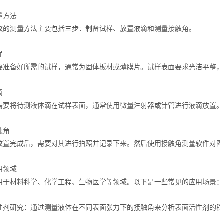
方法
仪
的测量方法主要包括三步：制备试样、放置液滴和测量接触角。
样
备好所需的试样，通常为固体板材或薄膜片。试样表面要求光洁平整
滴
将待测液体滴在试样表面，通常使用微量注射器或针管进行液滴放置。液
触角
完成后，需要对其进行拍照并记录下来。然后使用接触角测量软件对图
领域
材料科学、化学工程、生物医学等领域。以下是一些常见的应用场景
研究：通过测量液体在不同表面张力下的接触角来分析表面活性剂的