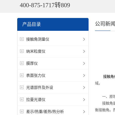
400-875-1717转809
公司新
产品目录
接触角测量仪
纳米粒度仪
膜厚仪
表面张力仪
接触角
域。
光谱部件及外设
一、原
拉曼光谱仪
接触角是指
衡接触角。
差示/热重/差热/热分析