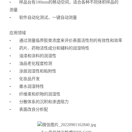
•
样品台有
100mm
的移动空间，适合各种不同体积样品的
测量
•
软件自动化测试，一键自动测量
应用领域
•
通过测量临界胶束浓度来评价表面活性剂的有效性和效率
•
药片、药物活性成分和辅料的润湿特性
•
油漆和涂料的润湿性
•
油品老化程度检测
•
涂层润湿性和粘附性
•
化妆品开发
•
墨水润湿特性
•
纤维束和织物的润湿性
•
分散体系的沉积和渗透阻力
•
表面改良分析配