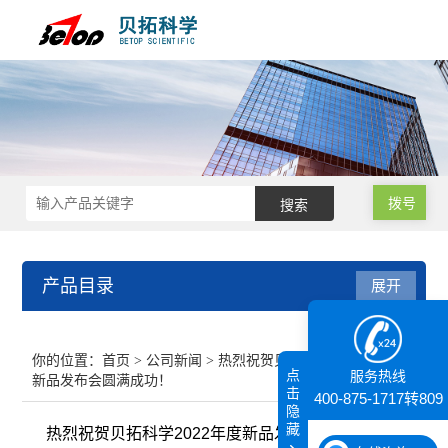
拨号
产品目录
展开
接触角测量仪
你的位置：
首页
>
公司新闻
> 热烈祝贺贝拓科学2022年度
点
服务热线
新品发布会圆满成功！
纳米粒度仪
击
400-875-1717转809
隐
藏
热烈祝贺贝拓科学2022年度新品发布会圆满成功！
膜厚仪