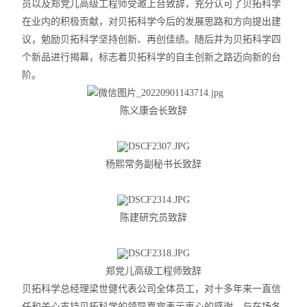
员以及郑党儿高级工程师受邀上台致辞，充分认可了贝拓科学
X射线衍射仪（XRD）
在业内的积极贡献，对贝拓科学今后的发展思路和方向提出建
议，勉励贝拓科学坚持创新、再创佳绩。随后并为贝拓科学四
激光光散射仪
个新品进行揭幕，标志着贝拓科学的自主创新之路迈向新的台
扫描电镜（SEM）
阶。
电化学工作站
陈义康会长致辞
X荧光光谱XRF能量色散型
杨熙常务副秘书长
致辞
分析仪器-光谱
透反射率测量仪
陈建研究员
致辞
等离子清洗机
代理产品
郑党儿高级工程师
致辞
贝拓科学总经理梁世健代表公司全体员工，对十多年来一直信
光学显微镜
任和关心支持贝拓科学的领导嘉宾表示衷心的感谢，与在场各