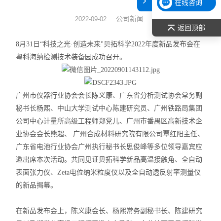
在线咨询
表面张力仪
公司新闻
2022-09-02
返回顶部
光谱部件及外设
8
月
31
日
“
科技之光
·
创造未来
"
贝拓科学
2022
年度新品发布会在
粤科海纳检测技术装备园成功召开。
拉曼光谱仪
差示/热重/差热/热分析
广州市仪器行业协会会长陈义康、广东省分析测试协会常务副
秘书长杨熙、中山大学测试中心陈建研究员、广州铁路局集团
红外光谱（IR、傅立叶）
公司中心计量所高级工程师郑党儿、广州市番禺区高新技术企
扫描探针显微镜/原子力
业协会会长熊超、
广州合成材料研究院有限公司覃红阳主任、
广东省电池行业协会广州执行秘书长思俊峰等多位领导嘉宾应
激光粒度仪、纳米粒度仪
邀出席本次活动。共同见证贝拓科学新品高温接触角、全自动
表面张力仪、
Zeta
电位纳米粒度仪以及全自动透反射率测量仪
低温恒温器
的新品揭幕
。
荧光分光光度计（分子荧光
在新品发布会上，陈义康会长、杨熙常务副秘书长、陈建研究