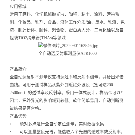
应用领域
常用于磨料、化学机械抛光液、陶瓷、粘土、涂料、污染监
测、化妆品、乳剂、食品、液体工作介质
/
油、墨水、乳液、色
漆、制药粉体、颜料、聚合物、蛋白质大分、二氧化硅以及自
组装
TiO2
纳米管
(TNAs)
等领域
全自动透反射率测量仪
ATR1000
产品简介
全自动透反射率测量仪支持透过率和反射率测量，并给出光谱
曲线。可用于测试样品从紫外到近红外波段（宽可达
200-
2500nm
）的透过率及反射率。采用一体式设计，样品仓可以*
闭合，把外界光的影响减到较低。软件简单易用，自动判断测
量结果是否合格。
产品优势
•
能对多点进行全自动定位测量，实时数据采集
•
可以测量整段光谱，能选取六个光谱的透过率或反射率，