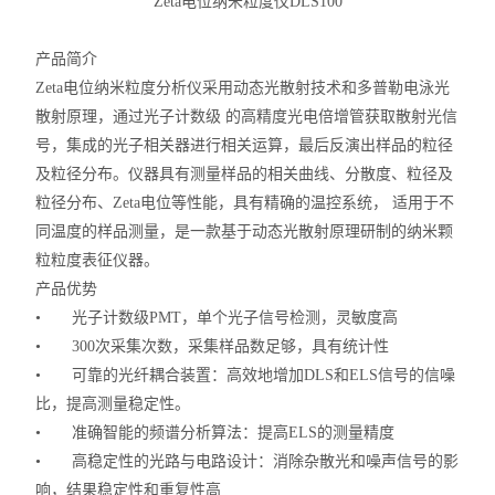
Zeta
电位纳米粒度仪
DLS100
产品简介
Zeta
电位纳米粒度分析仪采用动态光散射技术和多普勒电泳光
散射原理，通过光子计数级
的高精度光电倍增管获取散射光信
号，集成的光子相关器进行相关运算，最后反演出样品的粒径
及粒径分布。仪器具有测量样品的相关曲线、分散度、粒径及
粒径分布、
Zeta
电位等性能，具有精确的温控系统，
适用于不
同温度的样品测量，是一款基于动态光散射原理研制的纳米颗
粒粒度表征仪器。
产品优势
•
光子计数级
PMT
，单个光子信号检测，灵敏度高
•
300
次采集次数，采集样品数足够，具有统计性
•
可靠的光纤耦合装置：高效地增加
DLS
和
ELS
信号的信噪
比，提高测量稳定性。
•
准确智能的频谱分析算法：提高
ELS
的测量精度
•
高稳定性的光路与电路设计：消除杂散光和噪声信号的影
响，结果稳定性和重复性高