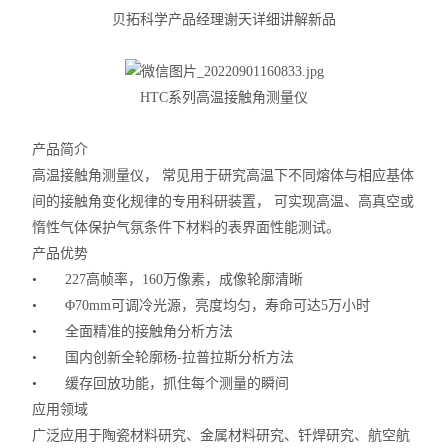
贝拓科学产品经理谢天详细讲解新品
HTC
系列高温接触角测量仪
产品简介
高温接触角测量仪，
常见用于研究高温下不同熔体与相应基体
间的接触角变化规律的专用科研装置，
可实现高温、高真空或
惰性气体保护气氛条件下材料的表界面性能测试。
产品优势
•
227
高帧率，
160
万像素，成像轮廓清晰
•
Φ
70mm
可调冷光源，亮度均匀，寿命可达
5
万小时
•
全面精准的接触角分析方法
•
国内创新
全轮廓杨
-
拉普拉斯分析方法
•
缓存回放功能，抓住每个测量的瞬间
应用领域
广泛应用于陶瓷材料研究、金属材料研究、钎焊研究、航空航