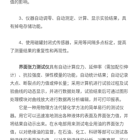
值的影响。
X射线衍射仪（XRD）
3、仪器自动调零、自动测定、计算、显示实验结果，具
激光光散射仪
有掉电存储功能。
扫描电镜（SEM）
4、使用磁罐封闭式传感器，采用等间隔多点标定，提高
电化学工作站
了测量结果的重复性和再现性。
X荧光光谱XRF能量色散型
界面张力测试仪
具有自动计算应力、延伸率（需加配引伸
计）、抗拉强度、弹性模量的功能，自动统计结果；自动记录
分析仪器-光谱
大点、断裂点的力值或伸长量；采用计算机进行试验过程及试
验曲线的动态显示，并进行数据处理，试验结束后可通过图形
透反射率测量仪
处理模块对曲线放大进行数据再分析编辑，并可打印报表。
等离子清洗机
它是一种用物理方法代替化学方法的简单易行的测试仪
器。用它可以迅速准地测出各种液体的表面及界面张力值，并
代理产品
将结果自动示出来。在水电部用来测试电业用油的界面张力
值，以对绝缘油的监督，在石油、化工、科研等部可以测试各
光学显微镜