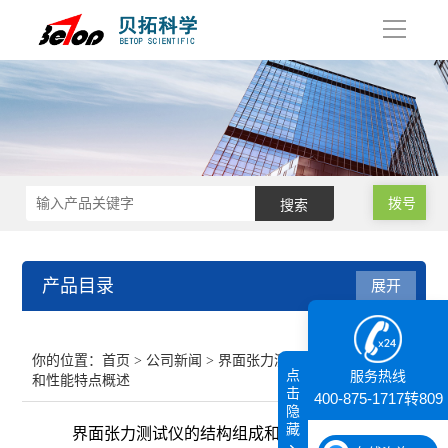
导
航
拨号
产品目录
展开
接触角测量仪
你的位置：
首页
>
公司新闻
> 界面张力测试仪的结构组成
点
服务热线
和性能特点概述
纳米粒度仪
击
400-875-1717转809
隐
藏
界面张力测试仪的结构组成和性能特点概述
膜厚仪