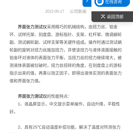
在线咨询
表面张力仪
公司新闻
2022-05-17
返回顶部
光谱部件及外设
采用精巧的机械结构，由扭力丝、铂金
界面张力测试仪
环、试样托架、刻度盘、游标指针、支架、杠杆架、微调蜗轮
拉曼光谱仪
副、测试蜗轮副、试样支架等关键件组成。操作时通过测试蜗
轮副的旋转对扭力丝施加扭力，并使该扭力与液体液面接触的
差示/热重/差热/热分析
铂金环对液体的表面张力平衡，当扭力丝的扭力继续增大，被
测液体表面被拉破时，扭力丝扭转的角度，在刻度盘上的游标
红外光谱（IR、傅立叶）
指示出来的值，再乘以效正因子，即得出液体实测的表面张力
扫描探针显微镜/原子力
值和界面张力值。
激光粒度仪、纳米粒度仪
界面张力测试仪
的性能特点：
1、液晶屏显示，中文提示菜单操作，自动升降，平稳性
低温恒温器
好。
荧光分光光度计（分子荧光
2、具有25℃自动温度补偿功能，解决了温度对所测张力