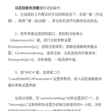
X射线衍射仪（XRD）
动态接触角测量仪
的试验操作：
1、在选择好工作模式的手动控制状态下，先按“”键（手动
激光光散射仪
键），再按“”键（自动键），将主机的调节切换到自动状态。
扫描电镜（SEM）
2、软件界面出现控制窗口，按控制注射单元
电化学工作站
（dispenseunits）键，进行注射参数设置：
Dosingvoulume[μL]：初始注射体积，按静态接触角测量设
X荧光光谱XRF能量色散型
置；Continuousdosing：连续注射，主机连续向外推液体；
Dosingrate[μL/s]：注射速度，一般选择中速。
分析仪器-光谱
3、按“ARCA”键，选择第二行
透反射率测量仪
“Load/EditARCAParameters”设置参数项，进入动态接触角测
等离子清洗机
量的参数设置界面：
代理产品
出现对话框，在“symetricsettings”对称设置前打“√”；在
“Volume[μL]”注射体积处设置为初始注射体积的4—5倍；注射
光学显微镜