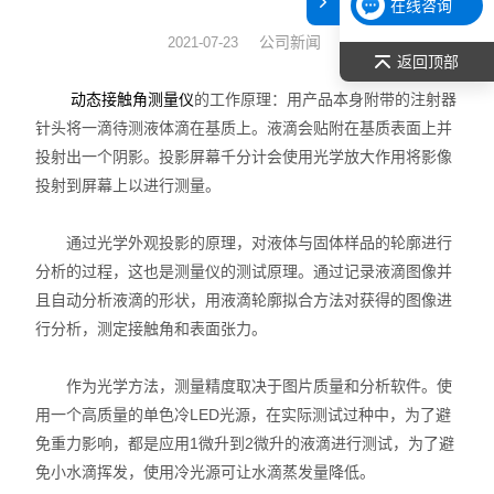
在线咨询
表面张力仪
公司新闻
2021-07-23
返回顶部
光谱部件及外设
的工作原理：用产品本身附带的注射器
动态接触角测量仪
针头将一滴待测液体滴在基质上。液滴会贴附在基质表面上并
拉曼光谱仪
投射出一个阴影。投影屏幕千分计会使用光学放大作用将影像
投射到屏幕上以进行测量。
差示/热重/差热/热分析
通过光学外观投影的原理，对液体与固体样品的轮廓进行
红外光谱（IR、傅立叶）
分析的过程，这也是测量仪的测试原理。通过记录液滴图像并
扫描探针显微镜/原子力
且自动分析液滴的形状，用液滴轮廓拟合方法对获得的图像进
行分析，测定接触角和表面张力。
激光粒度仪、纳米粒度仪
作为光学方法，测量精度取决于图片质量和分析软件。使
低温恒温器
用一个高质量的单色冷LED光源，在实际测试过种中，为了避
免重力影响，都是应用1微升到2微升的液滴进行测试，为了避
荧光分光光度计（分子荧光
免小水滴挥发，使用冷光源可让水滴蒸发量降低。