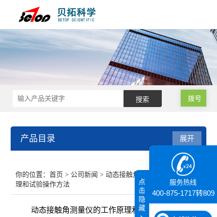
拨号
产品目录
展开
接触角测量仪
你的位置：
首页
>
公司新闻
> 动态接触角测量仪的工作原
点
服务热线
理和试验操作方法
纳米粒度仪
击
400-875-1717转809
隐
藏
动态接触角测量仪的工作原理和试验操作方法
膜厚仪