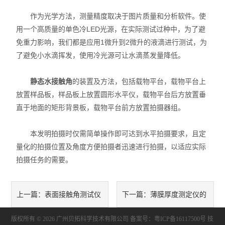
X射线衍射仪（XRD）
作为光学方法，测量精度取决于图片质量和分析软件。使
用一个高质量的单色冷LED光源，在实际测试过种中，为了避
激光光散射仪
免重力影响，我们都是应用1微升到2微升的液滴进行测试，为
扫描电镜（SEM）
了避免小水滴挥发，使用冷光源可让水滴蒸发量降低。
电化学工作站
静态水接触角
的装置及方法，包括载物平台，载物平台上
放置样品板，样品板上放置圆形水平仪，载物平台后方放置垂
X荧光光谱XRF能量色散型
直于地面的矩形背景板，载物平台前方放置拍摄器组。
分析仪器-光谱
本发明拍摄时仅需简单操作即可达到水平拍摄要求，且定
量化的拍摄位置及角度方便拍摄者迅速进行拍摄，以适应实际
透反射率测量仪
拍摄任务的需要。
等离子清洗机
代理产品
表面接触角测试仪
薄膜厚度测定仪的
上一篇：
下一篇：
光学显微镜
版权所有 © 2026 广州贝拓科学技术有限公司
通用的试验方法和计算方法选
原理及技术功能详细介绍
备案号：粤ICP备16117500号
技