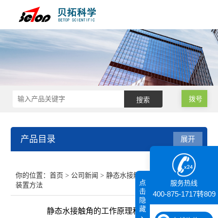
拨号
产品目录
展开
接触角测量仪
你的位置：
首页
>
公司新闻
> 静态水接触角的工作原理和
点
服务热线
装置方法
纳米粒度仪
击
400-875-1717转809
隐
藏
静态水接触角的工作原理和装置方法
膜厚仪