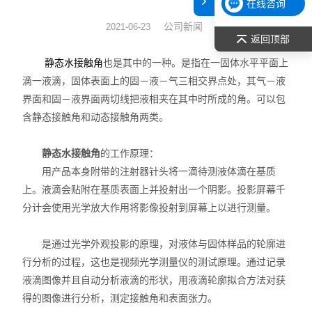
在线咨询
表面张力仪
公司新闻
2021-06-23
返回顶部
光谱部件及外设
也是其中的一种。是指在一固体水平平面上
静态水接触角
滴一液滴，固体表面上的固－液－气三相交界点处，其气－液
拉曼光谱仪
界面和固－液界面两切线把液相夹在其中时所成的角。可以包
含静态接触角和动态接触角两类。
差示/热重/差热/热分析
静态水接触角
的工作原理：
红外光谱（IR、傅立叶）
用产品本身附带的注射器针头将一滴待测液体滴在基质
扫描探针显微镜/原子力
上。液滴会贴附在基质表面上并投射出一个阴影。投影屏幕千
分计会使用光学放大作用将影像投射到屏幕上以进行测量。
激光粒度仪、纳米粒度仪
是通过光学外观投影的原理，对液体与固体样品的轮廓进
低温恒温器
行分析的过程，这也是视频光学测量仪的测试原理。通过记录
液滴图像并且自动分析液滴的形状，用液滴轮廓拟合方法对获
荧光分光光度计（分子荧光
得的图像进行分析，测定接触角和表面张力。