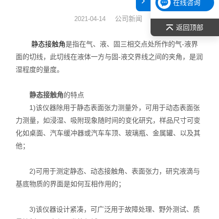
在线咨询
表面张力仪
公司新闻
2021-04-14
返回顶部
光谱部件及外设
是指在气、液、固三相交点处所作的气-液界
静态接触角
面的切线，此切线在液体一方与固-液交界线之间的夹角，是润
拉曼光谱仪
湿程度的量度。
差示/热重/差热/热分析
静态接触角
的特点
1)该仪器除用于静态表面张力测量外，可用于动态表面张
红外光谱（IR、傅立叶）
力测量，如浸湿、吸附现象随时间的变化研究，样品尺寸可变
扫描探针显微镜/原子力
化如桌面、汽车缓冲器或汽车车顶、玻璃瓶、金属罐、以及其
他；
激光粒度仪、纳米粒度仪
2)可用于测定静态、动态接触角、表面张力，研究液滴与
低温恒温器
基底物质的界面是如何互相作用的；
荧光分光光度计（分子荧光
3)该仪器设计紧凑，可广泛用于故障处理、野外测试、质