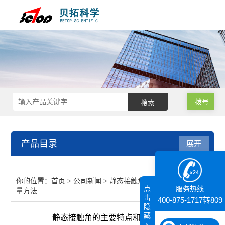
拨号
产品目录
展开
接触角测量仪
你的位置：
首页
>
公司新闻
> 静态接触角的主要特点和测
点
服务热线
量方法
纳米粒度仪
击
400-875-1717转809
隐
藏
静态接触角的主要特点和测量方法
膜厚仪