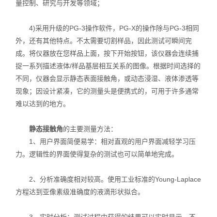
量控制、研究与开发等领域；
X射线衍射仪（XRD）
4)采用升级的PG-3操作软件，PG-X的操作除与PG-3相同
激光光散射仪
外，还有其他特点。不太需要切割样品，因此测试可瞬间完
扫描电镜（SEM）
成。将仪器放在您样品上面，按下开始按钮，该仪器会连续捕
捉一系列描述液体/样品基层相互关系的图像。根据时间选择的
电化学工作站
不同，仪器会显示静态表面接触角，或动态浸湿、液体渗透等
现象；因设计紧凑，它的测量头是便携式的，可用于许多通常
X荧光光谱XRF能量色散型
难以达到的地方。
分析仪器-光谱
静态接触角
的主要测量方法：
1、用户界面简便易学：相对直观的用户界面减轻学习压
透反射率测量仪
力。逻辑性的界面使得复杂的测试也可以简单地完成。
等离子清洗机
2、分析准确度相对较高。使用工业标准的Young-Laplace
代理产品
方程达到亚像素级准确度的液滴形状拟合。
光学显微镜