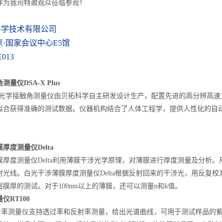
作为我司特邀观众莅临参观！
科学技术有限公司
京·国家会议中心E5馆
013
量仪DSA-X Plus
Plus 光学接触角测量仪由贝拓科学自主研发设计生产，配置先进的高分辨
拟合获得准确的测试数据。仪器机构结合了人体工程学，提供人性化的自
厚度测量仪Delta
膜厚度测量仪Delta利用薄膜干涉光学原理，对薄膜进行厚度测量及分析
光线。白光干涉薄膜厚度测量仪Delta根据反射回来的干涉光，用反复校
膜厚的测试。对于100nm以上的薄膜，还可以测量n和k值。
仪RT100
反射率测量仪支持透过率和反射率测量，给出光谱曲线，可用于测试样品的紫外