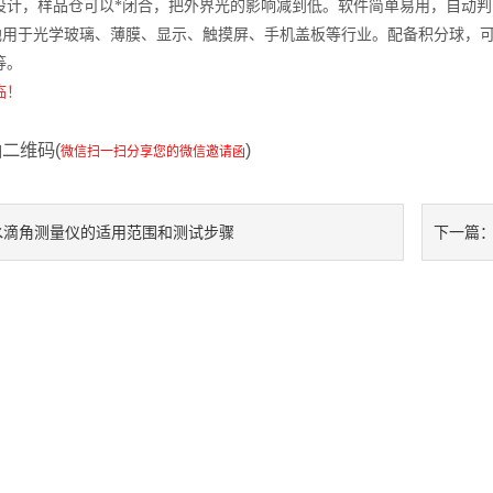
设计，样品仓可以*闭合，把外界光的影响减到低。软件简单易用，自动
广泛地用于光学玻璃、薄膜、显示、触摸屏、手机盖板等行业。配备积分球
等。
临！
二维码(
)
微信扫一扫分享您的微信邀请函
水滴角测量仪的适用范围和测试步骤
下一篇