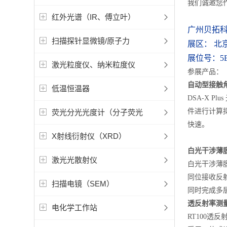
我们诚邀您
红外光谱（IR、傅立叶）
广州贝拓
扫描探针显微镜/原子力
展区： 北
展位号：5E
激光粒度仪、纳米粒度仪
参展产品：
自动型接触角测
低温恒温器
DSA-X 
件进行计算
荧光分光光度计（分子荧光
快速。
X射线衍射仪（XRD）
白光干涉薄膜
激光光散射仪
白光干涉薄
同位接收反射
扫描电镜（SEM）
同时完成多层
透反射率测量
电化学工作站
RT100透