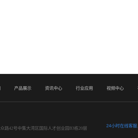
们
产品展示
资讯中心
行业应用
视频中心
24小时在线客
众路42号中集大湾区国际人才创业园B3栋20层