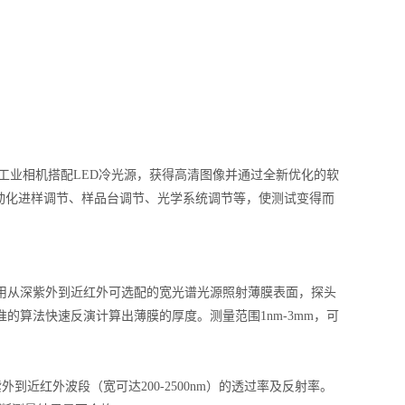
高速工业相机搭配LED冷光源，获得高清图像并通过全新优化的软
动化进样调节、样品台调节、光学系统调节等，使测试变得而
。用从深紫外到近红外可选配的宽光谱光源照射薄膜表面，探头
准的算法快速反演计算出薄膜的厚度。测量范围1nm-3mm，可
到近红外波段（宽可达200-2500nm）的透过率及反射率。