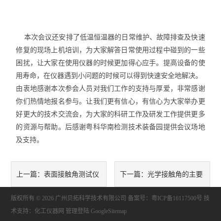
本次会议还安排了低温恒温器的日常维护、故障排查及快速
修复的现场上机培训，为大家解答日常使用过程中碰到的一些
困扰，让大家在使用仪器的时候更加得心应手。
提高设备的使
用寿命，在仪器遇到小问题的时候可以得到快速安全地解决。
由衷地感谢本次参会人员对我们工作的支持与厚爱，非常感谢
你们热情地报名参与。让我们更有信心，有信心为大家举办更
好更大的技术交流会，为大家的科研工作及研发工作提供更多
的资源与帮助。后感谢粤科华南检测技术装备园提供会议场地
及支持。
表面接触角测试仪
光学接触角的主要
上一篇：
下一篇：
版权所有 © 2026 广州贝拓科学技术有限公司
的测试方式和精度
技术特点有哪些
备案号：粤ICP备16117500号
技
术支持：
化工仪器网
管理登陆
GoogleSitemap