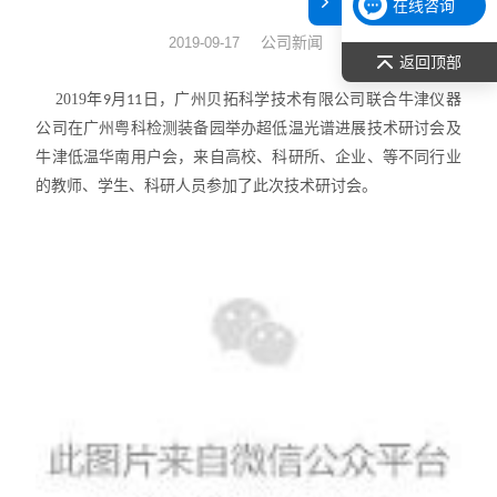
在线咨询
表面张力仪
公司新闻
2019-09-17
返回顶部
光谱部件及外设
2019年
月
日，广州贝拓科学技术有限公司联合牛津仪器
9
11
公司在广州粤科检测装备园举办超低温光谱进展技术研讨会及
拉曼光谱仪
牛津低温华南用户会，来自高校、科研所、企业、等不同行业
的教师、学生、科研人员参加了此次技术研讨会。
差示/热重/差热/热分析
红外光谱（IR、傅立叶）
扫描探针显微镜/原子力
激光粒度仪、纳米粒度仪
低温恒温器
荧光分光光度计（分子荧光