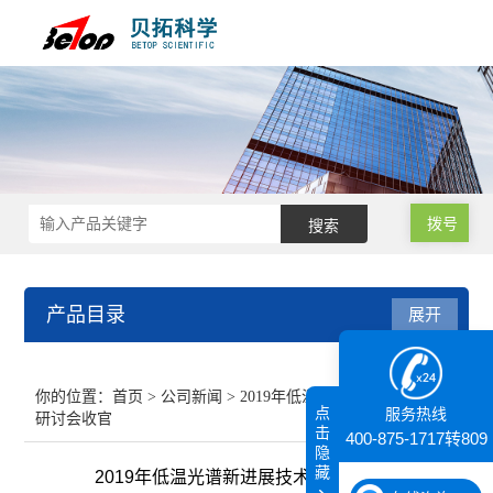
拨号
产品目录
展开
接触角测量仪
你的位置：
首页
>
公司新闻
> 2019年低温光谱新进展技术
点
服务热线
研讨会收官
纳米粒度仪
击
400-875-1717转809
隐
藏
2019年低温光谱新进展技术研讨会收官
膜厚仪