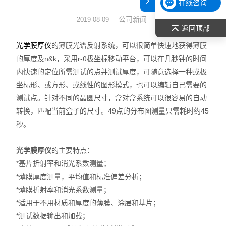
在线咨询
表面张力仪
公司新闻
2019-08-09
返回顶部
光谱部件及外设
的薄膜光谱反射系统，可以很简单快速地获得薄膜
光学膜厚仪
的厚度及n&k，采用r-θ极坐标移动平台，可以在几秒钟的时间
拉曼光谱仪
内快速的定位所需测试的点并测试厚度，可随意选择一种或极
坐标形、或方形、或线性的图形模式，也可以编辑自己需要的
差示/热重/差热/热分析
测试点。针对不同的晶圆尺寸，盒对盒系统可以很容易的自动
转换，匹配当前盒子的尺寸。49点的分布图测量只需耗时约45
红外光谱（IR、傅立叶）
秒。
扫描探针显微镜/原子力
光学膜厚仪
的主要特点：
激光粒度仪、纳米粒度仪
*基片折射率和消光系数测量；
*薄膜厚度测量，平均值和标准偏差分析；
低温恒温器
*薄膜折射率和消光系数测量；
*适用于不用材质和厚度的薄膜、涂层和基片；
荧光分光光度计（分子荧光
*测试数据输出和加载；