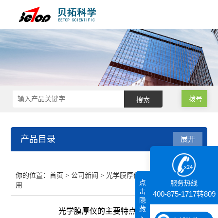
拨号
产品目录
展开
接触角测量仪
你的位置：
首页
>
公司新闻
> 光学膜厚仪的主要特点和应
点
服务热线
用
纳米粒度仪
击
400-875-1717转809
隐
藏
光学膜厚仪的主要特点和应用
膜厚仪