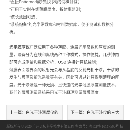
*直接Patterned或特征机构的试样测试；
X射线衍射仪（XRD）
*可用于实时在线薄膜厚度、折射率监测；
*波长范围可选；
激光光散射仪
*系统配备*的光学常数库和材料数据库，便于测试和数据分
扫描电镜（SEM）
析。
电化学工作站
光学膜厚仪
广泛应用于各种薄膜、涂层光学常数和厚度的测
量，设备分为在线和离线两种工作模式，操作便捷，几秒钟内
X荧光光谱XRF能量色散型
即可完成测量和数据分析，USB 连接计算机控制；
薄膜表面或界面的反射光会与从基底的反射光相干涉，干涉的
分析仪器-光谱
发生与膜厚及折光系数等有关，因此可通过计算得到薄膜的厚
度。光干涉法是一种无损、且快速的光学薄膜厚度测量技术，
透反射率测量仪
我们的薄膜测量系统采用光干涉原理测量薄膜厚度。
等离子清洗机
代理产品
白光干涉测厚仪的
白光干涉仪的三大
上一篇：
下一篇：
光学显微镜
版权所有 © 2026 广州贝拓科学技术有限公司
基本原理是怎样的
性能特点
备案号：粤ICP备16117500号
技