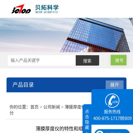
拨号
产品目录
展开
接触角测量仪
你的位置：
首页
>
公司新闻
> 薄膜厚度仪的特性和组成部
点
服务热线
分
纳米粒度仪
击
400-875-1717转809
隐
藏
薄膜厚度仪的特性和组成部分
膜厚仪