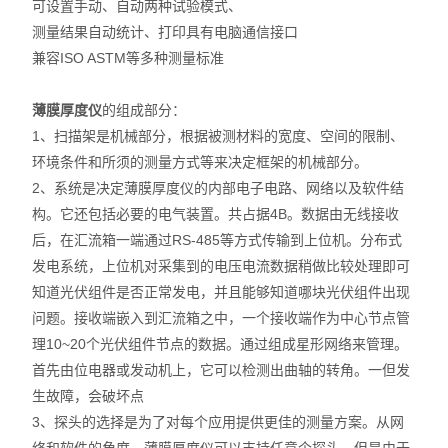
可设置手动、自动两种试验模式、
X射线衍射仪（XRD）
测量结果自动统计、打印具有电脑通信接口
兼容ISO ASTM等多种测量标准
激光光散射仪
扫描电镜（SEM）
薄膜厚度仪
的组成部分：
1、扫描架是机械部分，根据被测材料的宽度、空间的限制、
电化学工作站
环境条件和所须的测量方式等来决定框架的机械部分。
2、系统是决定薄膜厚度仪的内部电子电路、网络以及软件结
X荧光光谱XRF能量色散型
构。它还包括必要的电气装置。共占据4B。数据由无线接收
后，在汇流箱一端通过RS-485等方式传输到上位机。分布式
分析仪器-光谱
发电系统，上位机对采集到的电压电流数据稍做比较处理即可
知道光伏组件是否正常发电，并且能够知道哪块光伏组件出现
透反射率测量仪
问题。接收端嵌入到汇流箱之中，一个接收端作为中心节点管
等离子清洗机
理10~20个光伏组件节点的数据。通过组成星形网络来管理。
首先由位电器或发动机上，它可以检测出曲轴的转角。一但发
代理产品
生故障，会破坏点
3、探头的选择是为了对每个应用提供更佳的测量方案。从网
光学显微镜