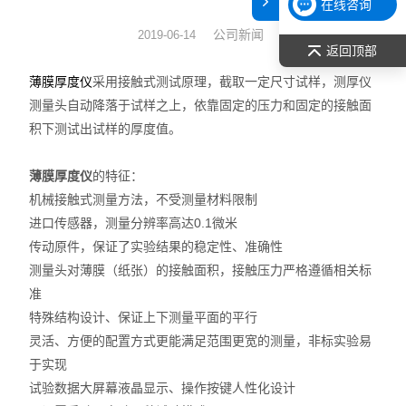
在线咨询
表面张力仪
公司新闻
2019-06-14
返回顶部
光谱部件及外设
采用接触式测试原理，截取一定尺寸试样，测厚仪
薄膜厚度仪
测量头自动降落于试样之上，依靠固定的压力和固定的接触面
拉曼光谱仪
积下测试出试样的厚度值。
差示/热重/差热/热分析
薄膜厚度仪
的特征：
机械接触式测量方法，不受测量材料限制
红外光谱（IR、傅立叶）
进口传感器，测量分辨率高达0.1微米
扫描探针显微镜/原子力
传动原件，保证了实验结果的稳定性、准确性
测量头对薄膜（纸张）的接触面积，接触压力严格遵循相关标
激光粒度仪、纳米粒度仪
准
特殊结构设计、保证上下测量平面的平行
低温恒温器
灵活、方便的配置方式更能满足范围更宽的测量，非标实验易
于实现
荧光分光光度计（分子荧光
试验数据大屏幕液晶显示、操作按键人性化设计