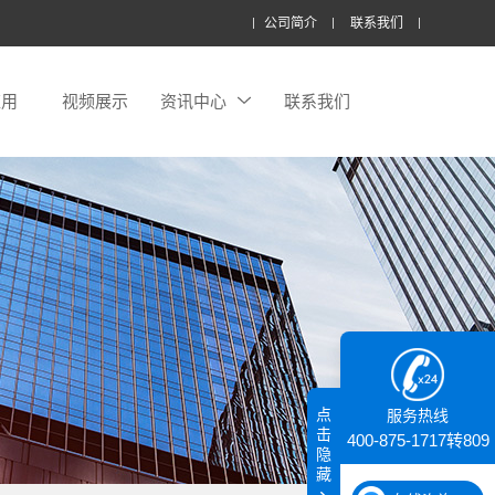
公司简介
联系我们
应用
视频展示
资讯中心
联系我们
点
服务热线
击
400-875-1717转809
隐
藏