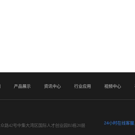
们
产品展示
资讯中心
行业应用
视频中心
24小时在线客
众路42号中集大湾区国际人才创业园B3栋20层