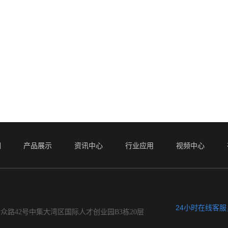
们
产品展示
资讯中心
行业应用
视频中心
24小时在线客
众路42号中集大湾区国际人才创业园B3栋20层