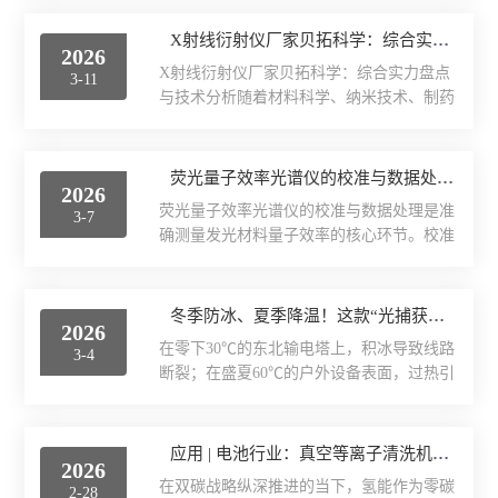
粒，早已突破环境屏障，侵入人体呼吸道的
X射线衍射仪（XRD）
连续的光谱采集，无需取样或中断反应。通
深处，成为潜藏在我们呼吸间的健康隐形杀
X射线衍射仪厂家贝拓科学：综合实力盘点与技术分析
过配备适宜的红外透光材料反应池，可将光
2026
手！发表于
激光光散射仪
谱仪与反应装置联用。红外光束直接穿透反
X射线衍射仪厂家贝拓科学：综合实力盘点
3-11
《JournalofEnvironmentalHealthScienceａ
应介质，检测信号反映的是...
与技术分析随着材料科学、纳米技术、制药
ndEngineering》的这项研究，通过拉曼光谱
扫描电镜（SEM）
及半导体工业的飞速发展，X射线衍射仪
等精准检测手段，对人体支气管灌洗液
（XRD）作为物质晶体结构分析的核心工
（BLF）和支气管肺泡灌洗液（BALF）展
电化学工作站
具，正迎来新一轮技术变革与市场扩张。第
荧光量子效率光谱仪的校准与数据处理方法
开专项分析，结果触目惊心：在接受检测的
2026
一章行业发展概览：在变革中前进的X射线
呼吸道患者样本中，支气管灌洗液中微塑料
荧光量子效率光谱仪的校准与数据处理是准
3-7
衍射技术根据YHResearch发布的最新行业调
X荧光光谱XRF能量色散型
浓度...
确测量发光材料量子效率的核心环节。校准
研数据，2025年全球X射线衍射仪（XRD）
旨在建立系统测量的准确基准，而数据处理
收入规模约为59.1亿元人民币，销量达到
分析仪器-光谱
则是将原始光谱信号转化为可靠量子效率值
2765台，平均售价约为27.7万美元/台。预计
的关键步骤，两者共同决定了结果的科学性
冬季防冰、夏季降温！这款“光捕获超疏水涂层”让表面应对恶劣天气游刃有余
到2032年，全球市场规模将持续扩大，亚太
透反射率测量仪
2026
与可重现性。一、系统校准流程光源与探测
地区尤其是中国市场，将成为增长的...
在零下30℃的东北输电塔上，积冰导致线路
3-4
器响应的绝对校准校准的首要任务是建立系
断裂；在盛夏60℃的户外设备表面，过热引
等离子清洗机
统对光强的绝对响应关系。这需要使用经计
发效率骤降。冰与火的两极挑战，一直是工
量机构标定的标准光源。标准光源在特定波
业界难以兼顾的难题。近日，来自电子科技
代理产品
长下具有已知且稳定的辐射通量。将标准光
大学的研究团队在
应用 | 电池行业：真空等离子清洗机如何破解燃料电池双极板表面处理难题
源置于样品位置，运行荧光量子效率光谱
2026
JournalofColloidAndInterfaceScience发表了一
仪，测量其光谱。将测得的光谱信号强度与
光学显微镜
在双碳战略纵深推进的当下，氢能作为零碳
2-28
项突破性成果——具有可切换润湿性的光捕