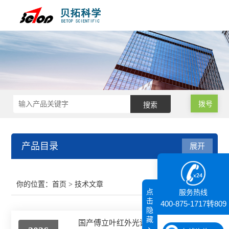
拨号
产品目录
展开
接触角测量仪
你的位置：
首页
> 技术文章
点
服务热线
纳米粒度仪
击
400-875-1717转809
隐
藏
国产傅立叶红外光谱仪厂家推荐：性能与性价比如何兼得
膜厚仪