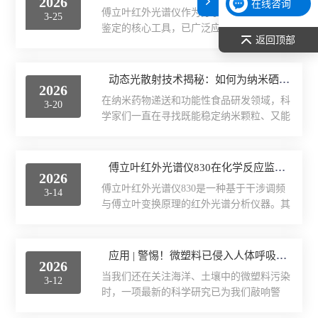
2026
在线咨询
傅立叶红外光谱仪作为分子结构解析和物质
3-25
表面张力仪
鉴定的核心工具，已广泛应用于材料科学、
返回顶部
生物医药、石油化工、食品安全及环境监测
光谱部件及外设
等领域。其通过干涉仪获取样品干涉图，再
经傅立叶变换得到红外吸收光谱，形成物质
动态光散射技术揭秘：如何为纳米硒找到“植物外泌体”这个好的载体？
2026
的“光谱指纹”，实现定性与定量分析。一、
拉曼光谱仪
在纳米药物递送和功能性食品研发领域，科
3-20
傅立叶红外光谱仪行业发展趋势1.1技术演进
学家们一直在寻找既能稳定纳米颗粒、又能
方向傅立叶红外光谱仪的核心技术围绕干涉
差示/热重/差热/热分析
保证生物安全性的“理想载体”。最近，一项
仪、检测器、光源及数据处理系统展开。近
发表于《Foods》期刊的研究带来了答案：
年来，行业发展呈现以下技术趋势：干涉仪
红外光谱（IR、傅立叶）
从香附子（Cyperus）豆中提取的外泌体样纳
傅立叶红外光谱仪830在化学反应监测中的应用
技术持续优化。电磁驱动迈克尔逊干涉仪与
2026
米颗粒（ELNs），成功装载了具有抗氧化
立体角镜反射镜设计成为主流，具备连续动
傅立叶红外光谱仪830是一种基于干涉调频
扫描探针显微镜/原子力
3-14
活性的纳米硒（SeNPs），而动态光散射
态调整功能，可自动...
与傅立叶变换原理的红外光谱分析仪器。其
（DLS）纳米粒度仪则在这场“纳米快递”的
在化学反应监测中的应用，核心在于通过原
激光粒度仪、纳米粒度仪
全程监测中，扮演了重要的角色。纳米硒
位、实时、非破坏性地获取反应体系的红外
（SeNPs）是零价硒的纳米形式，相比传统
吸收光谱，从而追踪反应物消耗、产物生
应用 | 警惕！微塑料已侵入人体呼吸道，拉曼检测揭开健康隐形威胁
硒补充剂，它具有更高的生物活性和更低的
低温恒温器
2026
成、中间体演变及官能团变化的动态过程，
毒性，在抗氧化、护肝、降血糖等方面潜
当我们还在关注海洋、土壤中的微塑料污染
3-12
为反应机理研究、动力学分析与过程控制提
力...
荧光分光光度计（分子荧光
时，一项最新的科学研究已为我们敲响警
供直接的分子指纹信息。一、原位实时监测
钟：微塑料，这种直径小于5毫米的塑料颗
反应进程该技术能够对反应体系进行直接、