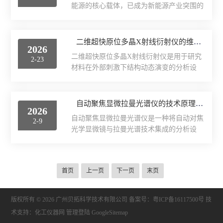
标准光源的标准光谱进行比较...
能源的核心载体，已成为新能源产业突围的
获超疏水涂层（PSTM）。这项技术在同一
力学测试仪
关键赛道。双极板作为燃料电池堆的“骨架
涂层中实现了被动防冰、主动光热除冰、以
与血脉”，占电堆总成本30%以上，承担传导
及紫外线驱动亲水降温三大功能的无缝切
电流、分隔氢氧、导走水热的核心功能，其
表面/界面性能测定仪
二维超快原位多晶X射线衍射仪的维护与操作技巧
换。一、研究背景与挑战在航空航天、电力
2026
性能直接决定电堆功率密度、寿命与商业化
传输、风电叶片等领域，表面结冰和高温过
二维超快原位多晶X射线衍射仪是用于研究
2-23
进程。无论是主流石墨双极板，还是车规级
热...
材料在外部刺激下结构动态演变的分析设
量产金属双极板，表面处理都是核心工序，
备。其正常运行与数据可靠性依赖于严格的
而真空等离子清洗机凭借干法环保、纳米级
操作规程与系统性的维护措施。一、操作前
精度、无损改性的优势，成为其表面处理标
的准备与检查操作前需完成系统状态的全面
自动聚焦显微拉曼光谱仪的技术原理与操作流程
配，为氢能产业化降本增效提供核心支撑。
2026
确认。检查真空系统、水冷系统及电源供应
一、氢燃料电池双极板的表面处理核心需求
自动聚焦显微拉曼光谱仪是一种将自动对焦
2-9
是否正常。确认X射线源、探测器、样品环
与行业痛点双极板长期...
光学显微镜与拉曼光谱技术集成的分析设
境腔及所有光学部件处于可用状态。根据实
备。其核心在于通过光学系统自动获得样品
验需求，安装并校准样品台及环境控制附
表面清晰的显微图像，并在此基础上，对微
件。检查辐射防护联锁装置的有效性，确保
区精确聚焦以激发和采集拉曼散射信号，从
实验区域安全。加载实验方案前，确认所有
首页
上一页
下一页
末页
而实现对微小区域化学成分的无损、高空间
运动部件的运动范围与限位设置无误。二、
分辨率分析。一、技术原理该仪器的技术原
样品安装与准直流程样品制备需...
理融合了自动聚焦显微成像与拉曼光谱探测
版权所有 © 2026 广州贝拓科学技术有限公司
备案号：粤ICP备16117500号
技
两种机制。自动聚焦显微成像原理：系统通
术支持：
化工仪器网
管理登陆
GoogleSitemap
过光学显微镜物镜收集样品表面的反射光或