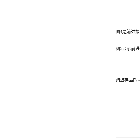
图4是前进
图5显示前
调温样品的两者