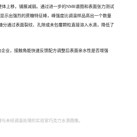
体上移，铺展减弱。通过进一步的NMR谱图和表面张力测试
滴显示出强烈的蔗糖特征峰，峰强度比调温样品高出一个数量
证了糖分通过表面裂纹、孔隙或未包覆颗粒直接溶入水滴，降低了
力企业，接触角能快速反馈配方调整后表面亲水性是否增强
处理与未经调温处理的实验室巧克力水滴图像。