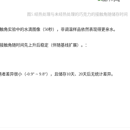
图5.经热处理与未经热处理的巧克力的接触角随储存时间（
接触角实验中的水滴图像（50秒），非调温样品依然表现得更亲水。
进接触角随时间先上升后稳定（伴随基线扩展）。：
差异很小（‑0.9° ~ 9.8°），且储存10天、20天后无统计差异。