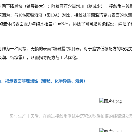
时间下降最快（铺展最大）；随着可可含量增加（糖减少），接触角曲线整
原因为：与10%蔗糖溶液（图10A）对比，接触过非调温巧克力表面的水
后的液体的表面张力与纯水相差<1 mN/m，排除了可可脂污染假说，确
可作为一种间接、无损的表面“糖暴露"探测器。对于追求低糖配方的巧克
吸潮、结糖霜），从而指导配方与工艺优化。
触角：揭示表面非理想性（粗糙、化学异质、溶解）
图4. 生产十天后，在前进接触角测试中沉积50秒后拍摄的经调温