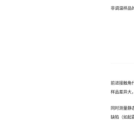
非调温样品的差
前进接触角
样品差异大
同时测量静
缺陷（如起