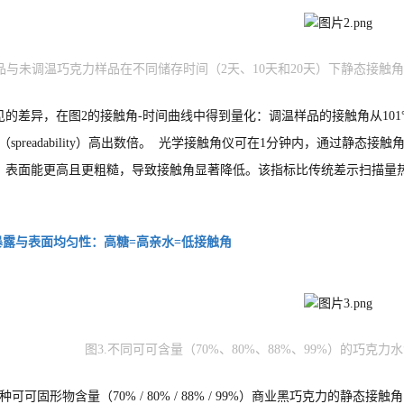
样品与未调温巧克力样品在不同储存时间（2天、10天和20天）下静态接触
的差异，在图2的接触角-时间曲线中得到量化：调温样品的接触角从101°
性（spreadability）高出数倍。 光学接触角仪可在1分钟内，通过
、表面能更高且更粗糙，导致接触角显著降低。该指标比传统差示扫描量
暴露与表面均匀性：高糖=高亲水=低接触角
图3.不同可可含量（70%、80%、88%、99%）的巧
种可可固形物含量（70% / 80% / 88% / 99%）商业黑巧克力的