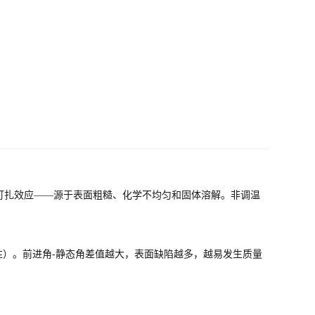
钉扎效应——源于表面粗糙、化学不均匀和固体溶解。非调温
性）。前进角‑静态角差值越大，表面缺陷越多，越易发生质量