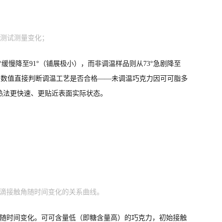
角测试测量变化；
缓慢降至91°（铺展极小），而非调温样品则从73°急剧降至
静态接触角数值直接判断调温工艺是否合格——未调温巧克力因可可脂多
热法更快速、更贴近表面实际状态。
克力水滴接触角随时间变化的关系曲线。
静态接触角随时间变化。可可含量低（即糖含量高）的巧克力，初始接触