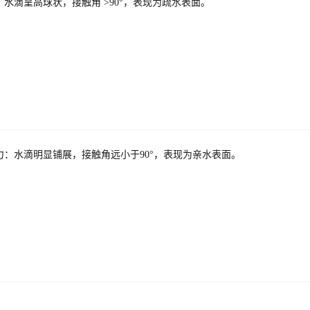
水滴呈高球状，接触角 >90°，表现为疏水表面。
力：水滴明显铺展，接触角远小于90°，表现为亲水表面。