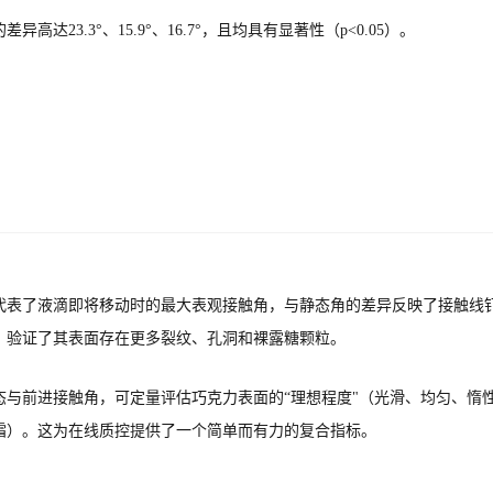
异高达23.3°、15.9°、16.7°，且均具有显著性（p<0.05）。
代表了液滴即将移动时的最大表观接触角，与静态角的差异反映了接触线
，验证了其表面存在更多裂纹、孔洞和裸露糖颗粒。
态与前进接触角，可定量评估巧克力表面的“理想程度"（光滑、均匀、惰
霜）。这为在线质控提供了一个简单而有力的复合指标。