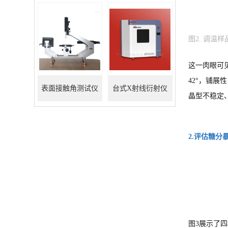
图2. 调温
这一肉眼可见
42°，铺展
表面接触角测试仪
台式X射线衍射仪
晶型不稳定
2.评估糖分
图3展示了四