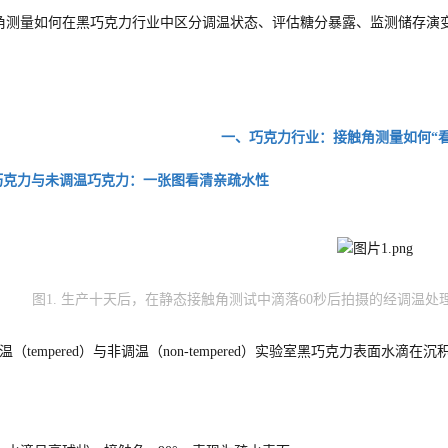
角测量如何在黑巧克力行业中区分调温状态、评估糖分暴露、监测储存演
一、巧克力行业：接触角测量如何“
温巧克力与未调温巧克力：一张图看清亲疏水性
图1. 生产十天后，在静态接触角测试中滴落60秒后拍摄的经调温
（tempered）与非调温（non‑tempered）实验室黑巧克力表面水滴在