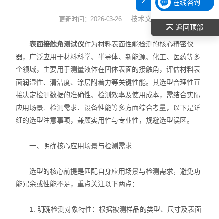
在线咨询
表面张力仪
技术文章
更新时间：2026-03-26
返回顶部
光谱部件及外设
表面接触角测试仪
作为材料表面性能检测的核心精密仪
器，广泛应用于材料科学、半导体、新能源、化工、医药等多
拉曼光谱仪
个领域，主要用于测量液体在固体表面的接触角，评估材料表
面润湿性、清洁度、涂层附着力等关键性能。其选型合理性直
差示/热重/差热/热分析
接决定检测数据的准确性、检测效率及使用成本，需结合实际
应用场景、检测需求、设备性能等多方面综合考量，以下是详
红外光谱（IR、傅立叶）
细的选型注意事项，兼顾实用性与专业性，规避选型误区。
扫描探针显微镜/原子力
一、明确核心应用场景与检测需求
激光粒度仪、纳米粒度仪
选型的核心前提是匹配自身应用场景与检测需求，避免功
低温恒温器
能冗余或性能不足，重点关注以下两点：
荧光分光光度计（分子荧光
1. 明确检测对象特性：根据被测样品的类型、尺寸及表面