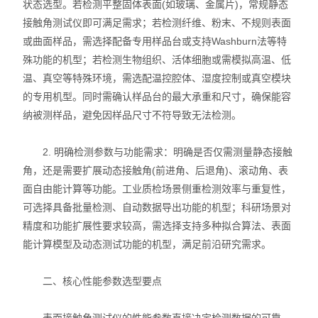
状态选型。若检测平整固体表面(如玻璃、金属片)，常规静态
X射线衍射仪（XRD）
接触角测试仪即可满足需求；若检测纤维、粉末、不规则表面
或曲面样品，需选择配备专用样品台或支持Washburn法等特
激光光散射仪
殊功能的机型；若检测生物组织、活体细胞或需模拟高温、低
扫描电镜（SEM）
温、真空等特殊环境，需选配温控腔体、湿度控制或真空模块
的专用机型。同时需确认样品台的最大承重和尺寸，确保能容
电化学工作站
纳被测样品，避免因样品尺寸不符导致无法检测。
X荧光光谱XRF能量色散型
2. 明确检测参数与功能需求：明确是否仅需测量静态接触
角，还是需要扩展动态接触角(前进角、后退角)、滚动角、表
分析仪器-光谱
面自由能计算等功能。工业质检场景侧重检测效率与重复性，
可选择具备批量检测、自动数据导出功能的机型；科研场景对
透反射率测量仪
精度和功能扩展性要求较高，需选择支持多种拟合算法、表面
等离子清洗机
能计算模型及动态测试功能的机型，满足前沿研究需求。
代理产品
二、核心性能参数选型要点
光学显微镜