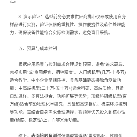
足。
3. 演示验证：选型前务必要求供应商携带仪器或使用自身
样品进行实测，验证仪器的重复性、操作便捷性及软件处理能
力，确保设备性能符合实际检测需求，避免盲目采购。
五、预算与成本控制
根据应用场景与检测需求合理规划预算，避免“追求高端、
忽视实用”或“贪图便宜、牺牲精度”。入门级机型(几万-十多万)
适合教学、中小企业常规质控，具备基础静态接触角测量功
能；中高端机型(二十万-五十万+)适合科研、高端质检，具备
自动进样、多算法拟合、功能扩展等优势；顶级科研级机型(百
万级)适合前沿物理化学研究，具备超高速相机、极端环境控制
等功能，需结合自身需求合理选择，将预算优先投入到核心性
能(精度、稳定性)上，而非冗余功能。
综上，
表面接触角测试仪
选型需遵循“需求匹配、性能优