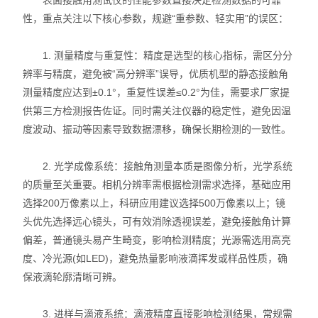
表面接触角测试仪的性能参数直接决定检测数据的可靠
性，重点关注以下核心参数，规避“重参数、轻实用”的误区：
力学测试仪
1. 测量精度与重复性：精度是选型的核心指标，需区分分
表面/界面性能测定仪
辨率与精度，避免被“高分辨率”误导，优质机型的静态接触角
测量精度应达到±0.1°，重复性误差≤0.2°为佳，需要求厂家提
供第三方检测报告佐证。同时需关注仪器的稳定性，避免因温
度波动、振动等因素导致数据漂移，确保长期检测的一致性。
2. 光学成像系统：接触角测量本质是图像分析，光学系统
的质量至关重要。相机分辨率需根据检测需求选择，基础应用
选择200万像素以上，科研应用建议选择500万像素以上；镜
头优先选择远心镜头，可有效消除透视误差，避免接触角计算
偏差，普通镜头易产生畸变，影响检测精度；光源需选用高亮
度、冷光源(如LED)，避免热量影响液滴挥发或样品性质，确
保液滴轮廓清晰可辨。
3. 进样与滴液系统：滴液精度直接影响检测结果，常规需