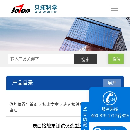
导
航
拨号
产品目录
展开
接触角测量仪
你的位置：
首页
>
技术文章
> 表面接触角测试仪选型注意
点
服务热线
事项
纳米粒度仪
击
400-875-1717转809
隐
藏
表面接触角测试仪选型注意事项
膜厚仪