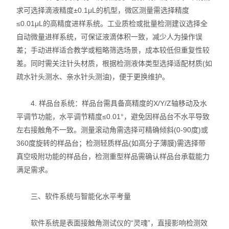
求可选择滴液精度±0.1μL的机型，微区测量需选择精度
≤0.01μL的高精度进样系统。工业质检或批量检测建议选择全
自动微量进样系统，可保证液滴体积一致，减少人为操作误
差；手动进样适合教学或粗略筛选场景，成本较低但重复性较
差。同时需关注针头材质，根据检测液体类型选择适配材质(如
疏水针头测水、亲水针头测油)，便于更换维护。
4. 样品台系统：样品台需具备高精度的X/Y/Z轴移动及水
平调节功能，水平调节精度≤0.01°，避免因样品台不水平导致
左右接触角不一致。测量滚动角需选择可精确倾斜(0-90度)或
360度旋转的样品台；检测轻质样品(如高分子薄膜)需选择带
真空吸附功能的样品台，检测重型样品需确认样品台承载能力
满足需求。
三、软件系统与智能化水平考量
软件系统是表面接触角测试仪的“灵魂”，直接影响检测效