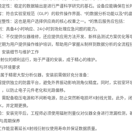
稳定性：稳定的数据输出是进行严谨科学研究的基石。设备应能确保在长
库：符合实验室规范（GLP）的软件操作界面、*的数据分析功能以及*
完整性：这也是用户选择供应商的核心权重之一。*的售后服务应包括：
制：具备4小时响应、24小时到场处理应急问题的能力。
系：不仅提供仪器维修，还应提供应用方法开发、新样品测试方案优化等
定期为用户提供操作维护培训，帮助用户掌握从制样到数据分析的全流程
：安装细节与维护工作
衍射仪的顺利运行，始于严谨的安装，成于精心的维护。
节与环境要求
仪属于精密大型分析仪器，安装前需做好充分准备：
需提供独立的防震平台，避免外界振动影响测角仪精度。同时，实验室环境应
%），以防止电子元件老化和光路偏移。
：需配备稳压电源和不间断电源，防止突然断电损坏X射线光管。此外，闭
水，并定期更换。
验：安装完毕后，工程师必须使用辐射剂量仪对仪器全身进行泄漏检测，
护与周期保养
工作能显著延长X射线衍射仪使用寿命并保证数据质量。