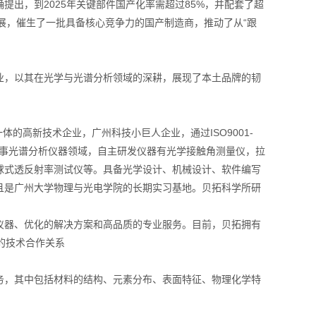
出，到2025年关键部件国产化率需超过85%，并配套了超
展，催生了一批具备核心竞争力的国产制造商，推动了从“跟
业，以其在光学与光谱分析领域的深耕，展现了本土品牌的韧
的高新技术企业，广州科技小巨人企业，通过ISO9001-
从事光谱分析仪器领域，自主研发仪器有光学接触角测量仪，拉
球式透反射率测试仪等。具备光学设计、机械设计、软件编写
且是广州大学物理与光电学院的长期实习基地。贝拓科学所研
仪器、优化的解决方案和高品质的专业服务。目前，贝拓拥有
的技术合作关系
务，其中包括材料的结构、元素分布、表面特征、物理化学特