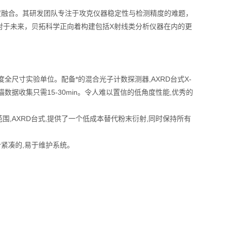
度融合。其研发团队专注于攻克仪器稳定性与检测精度的难题，
对于未来，贝拓科学正向着构建包括X射线类分析仪器在内的更
度全尺寸实验单位。配备*的混合光子计数探测器,AXRD台式X-
据收集只需15-30min。令人难以置信的低角度性能,优秀的
全角范围,AXRD台式,提供了一个低成本替代粉末衍射,同时保持所有
紧凑的,易于维护系统。