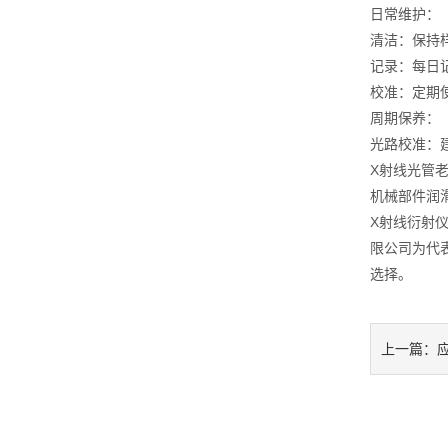
日常维护：
清洁：保持
记录：每日
校准：定期
周期保养：
光路校准：
X射线光管
机械部件润
X射线衍射
限公司为代
选择。
上一篇：
形威胁