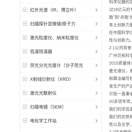
科学仪器的
过18亿元
红外光谱（IR、傅立叶）
跑”到“并跑
扫描探针显微镜/原子力
本土创新力
在中国科学
激光粒度仪、纳米粒度仪
性与创新力
2.1公司背
低温恒温器
广州贝拓科学
2015质
荧光分光光度计（分子荧光
曼光谱仪，
和算法编写
X射线衍射仪（XRD）
发生产的产
激光光散射仪
贝拓一直秉
20多项专
扫描电镜（SEM）
我们的宗旨
我们的优势
电化学工作站
性以及光学