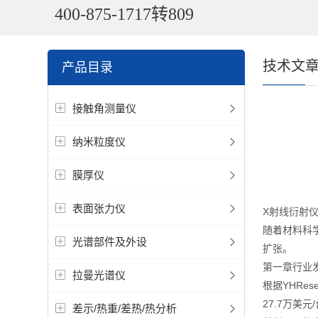
400-875-1717转809
技术文
产品目录
接触角测量仪
纳米粒度仪
膜厚仪
表面张力仪
X射线衍射
随着材料科
光谱部件及外设
扩张。
第一章行业
拉曼光谱仪
根据YHRe
27.7万美
差示/热重/差热/热分析