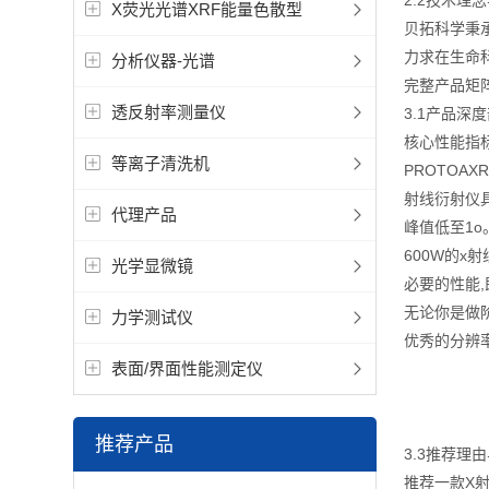
2.2技术理
X荧光光谱XRF能量色散型
贝拓科学秉
力求在生命
分析仪器-光谱
完整产品矩
透反射率测量仪
3.1产品
核心性能
等离子清洗机
PROTOA
射线衍射仪具
代理产品
峰值低至1o
600W的x
光学显微镜
必要的性能
无论你是做
力学测试仪
优秀的分辨
表面/界面性能测定仪
推荐产品
3.3推荐理
推荐一款X