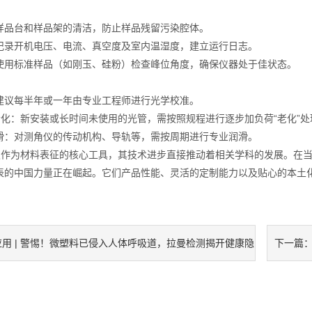
样品台和样品架的清洁，防止样品残留污染腔体。
记录开机电压、电流、真空度及室内温湿度，建立运行日志。
使用标准样品（如刚玉、硅粉）检查峰位角度，确保仪器处于佳状态。
建议每半年或一年由专业工程师进行光学校准。
老化：新安装或长时间未使用的光管，需按照规程进行逐步加负荷“老化”
滑：对测角仪的传动机构、导轨等，需按周期进行专业润滑。
仪作为材料表征的核心工具，其技术进步直接推动着相关学科的发展。在
表的中国力量正在崛起。它们产品性能、灵活的定制能力以及贴心的本土
应用 | 警惕！微塑料已侵入人体呼吸道，拉曼检测揭开健康隐
下一篇