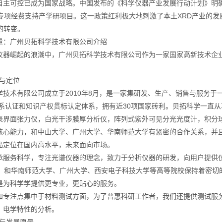
自主可控已成为国家战略。中国发布的《科学仪器产业发展行动计划》明确提
的专项经费支持产学研项目。这一政策红利极大地刺激了本土XRD产业的发
”的转变。
量：广州贝拓科学技术有限公司介绍
仪器崛起的浪潮中，广州贝拓科学技术有限公司作为一家国家高新技术企
。
景与定位
技术有限公司成立于2010年8月，是一家集研发、生产、销售与服务于一体
量体系认证和知识产权贯标认定体系，拥有近30项国家砖利。贝拓科学一直
表界面张力仪，白光干涉膜厚分析仪，阵列式紫外可见分光光度计，积分
核心能力，和中山大学、广州大学、华南师范大学有紧密的合作关系，并
品定位在国内高水平，未来面向市场。
承服务科学，专注光谱仪器的理念，致力于分析仪器的研发，向用户提供
项，和华南师范大学、广州大学、西安电子科技大学等高等院校保持着密切
是为科学学提供更专业，更贴心的服务。
和专注点集中于材料测试方面，为了普惠科研工作者，我们还提供测试服
、电学特性的分析。