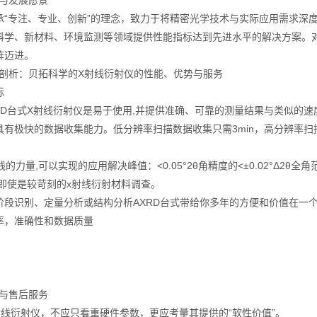
念与发展愿景
承“专注、专业、创新”的理念，致力于将精密光学技术与实际应用需求深
科学、新材料、环境监测等领域提供性能指标达到先进水平的解决方案。
阵迈进。
深度剖析：贝拓科学的X射线衍射仪的性能、优势与服务
指标
XRD台式X射线衍射仪是易于使用,并提供准确、可靠的测量结果与类似的速
有极快的数据收集能力。低分辨率扫描数据收集只需3min，高分辨率扫描数
。
射线的力量,可以实现的应用解决峰值：<0.05°2θ角精度的<±0.02°Δ2θ
,即使是较苛刻的x射线衍射材料调查。
阶段识别、定量分析或结构分析AXRD台式带给你多年的方便和价值在一个
率，准确性和数据质量
由与售后服务
射线衍射仪，不应只看重硬件参数，更应考量其提供的“软性价值”。