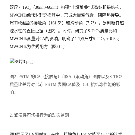
双尺寸TiO₂（30nm+60nm）构建“土壤堆叠"式微纳粗糙结构，
MWCNTs像“树根"穿插其中，形成大量空气囊，阻隔热传导。
PSTM涂层的接触角（161.5°）和滑动角（7.7°），是判断其超
疏水性的直接证据（图2）。同时，研究了S-TiO₂质量比和
MWCNTs含量对CA的影响，明确了1:1双尺寸S-TiO₂ + 0.5 g
MWCNTs为优秀配方（图2）。
图2. PSTM 的CA（接触角）和SA（滚动角）图像以及S-TiO2
质量比差异对（a）PSTM 表面CA值及（b）抗结冰性能的影
响。
2. 润湿性可切换行为的动态监测
图3展示了UV照射30 min内，接触角从161.5°降至45.1°的连续