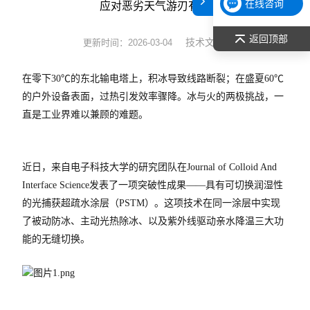
在线咨询
应对恶劣天气游刃有余
表面张力仪
返回顶部
技术文章
更新时间：2026-03-04
光谱部件及外设
在零下30℃的东北输电塔上，积冰导致线路断裂；在盛夏60℃
拉曼光谱仪
的户外设备表面，过热引发效率骤降。冰与火的两极挑战，一
直是工业界难以兼顾的难题。
差示/热重/差热/热分析
红外光谱（IR、傅立叶）
近日，来自电子科技大学的研究团队在Journal of Colloid And
Interface Science发表了一项突破性成果——具有可切换润湿性
扫描探针显微镜/原子力
的光捕获超疏水涂层（PSTM）。这项技术在同一涂层中实现
激光粒度仪、纳米粒度仪
了被动防冰、主动光热除冰、以及紫外线驱动亲水降温三大功
能的无缝切换。
低温恒温器
荧光分光光度计（分子荧光