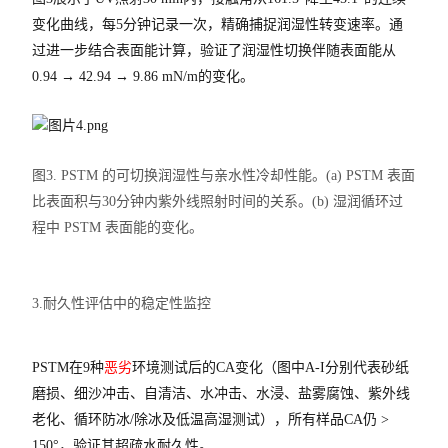
变化曲线，每5分钟记录一次，精确捕捉润湿性转变速率。通
过进一步结合表面能计算，验证了润湿性切换伴随表面能从
0.94 → 42.94 → 9.86 mN/m的变化。
图3. PSTM 的可切换润湿性与亲水性冷却性能。(a) PSTM 表面
比表面积与30分钟内紫外线照射时间的关系。(b) 湿润循环过
程中 PSTM 表面能的变化。
3.耐久性评估中的稳定性监控
PSTM在9种
恶劣
环境测试后的CA变化（图中A-I分别代表砂纸
磨损、细沙冲击、自清洁、水冲击、水浸、盐雾腐蚀、紫外线
老化、循环防冰/除冰及低温高湿测试），所有样品CA仍 >
150°，验证其超疏水耐久性。