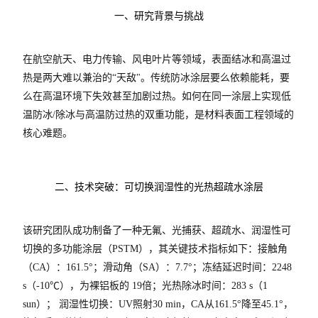
X射线衍射仪（XRD）
一、研究背景与挑战
激光光散射仪
在航空航天、电力传输、风电叶片等领域，表面结冰和高温过
扫描电镜（SEM）
热是两大难以兼治的“天敌"。传统防冰涂层要么依赖能耗，要
么在高温环境下失效甚至加剧过热。如何在同一涂层上实现低
电化学工作站
温防冰/除冰与高温防过热的双重功能，是材料表面工程领域的
核心难题。
X荧光光谱XRF能量色散型
分析仪器-光谱
二、技术突破：可切换润湿性的光热超疏水涂层
透反射率测量仪
该研究团队成功制备了一种无氟、光捕获、超疏水、润湿性可
等离子清洗机
切换的多功能涂层（PSTM），其关键技术指标如下：接触角
（CA）：161.5°；滑动角（SA）：7.7°；冻结延迟时间：2248
代理产品
s（-10℃），为裸铝板的 19倍；光热除冰时间：283 s（1
sun）； 润湿性切换：UV照射30 min，CA从161.5°降至45.1°，
光学显微镜