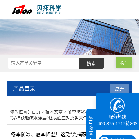
拨号
产品目录
展开
接触角测量仪
你的位置：
首页
>
技术文章
> 冬季防冰、夏季降温！这款
点
服务热线
“光捕获超疏水涂层”让表面应对恶劣天气游刃有余
纳米粒度仪
击
400-875-1717转809
隐
藏
冬季防冰、夏季降温！这款“光捕获超疏水涂层”让表面
膜厚仪