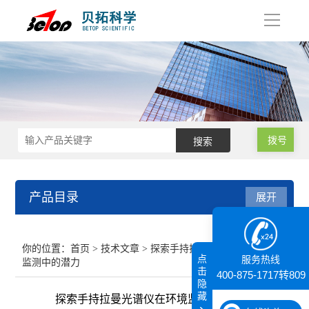
导
航
拨号
产品目录
展开
接触角测量仪
你的位置：
首页
>
技术文章
> 探索手持拉曼光谱仪在环境
点
服务热线
监测中的潜力
纳米粒度仪
击
400-875-1717转809
隐
藏
探索手持拉曼光谱仪在环境监测中的潜力
膜厚仪