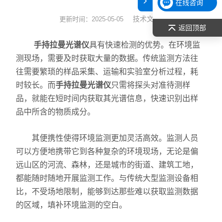
在线咨询
表面张力仪
技术文章
更新时间：2025-05-05
返回顶部
光谱部件及外设
手持拉曼光谱仪
具有快速检测的优势。在环境监
测现场，需要及时获取大量的数据。传统监测方法往
拉曼光谱仪
往需要繁琐的样品采集、运输和实验室分析过程，耗
时较长。而
手持拉曼光谱仪
只需将探头对准待测样
差示/热重/差热/热分析
品，就能在短时间内获取其光谱信息，快速识别出样
红外光谱（IR、傅立叶）
品中所含的物质成分。
扫描探针显微镜/原子力
其便携性使得环境监测更加灵活高效。监测人员
可以方便地携带它到各种复杂的环境现场，无论是偏
激光粒度仪、纳米粒度仪
远山区的河流、森林，还是城市的街道、建筑工地，
都能随时随地开展监测工作。与传统大型监测设备相
低温恒温器
比，不受场地限制，能够到达那些难以获取监测数据
荧光分光光度计（分子荧光
的区域，填补环境监测的空白。