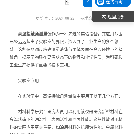
在线咨询
性
表面张力仪
返回顶部
技术文章
更新时间：2024-08-22
光谱部件及外设
高温接触角测量仪
作为一种先进的实验设备，其应用范围
拉曼光谱仪
已经远远超出了实验室的界限，深入到了工业生产的多个领
域。这种仪器通过精确测量液体与固体表面在高温环境下的接
差示/热重/差热/热分析
触角，揭示了物质在高温状态下的物理和化学性质，为科研和
工业生产提供了重要的技术支持。
红外光谱（IR、傅立叶）
实验室应用
扫描探针显微镜/原子力
激光粒度仪、纳米粒度仪
在实验室中，高温接触角测量仪主要用于以下几个方面：
低温恒温器
材料科学研究：研究人员可以利用该仪器研究新型材料在
高温状态下的润湿性、表面活性和界面性能。这些性能对于材
荧光分光光度计（分子荧光
料的实际应用至关重要，如涂层材料的抗腐蚀性能、金属材料