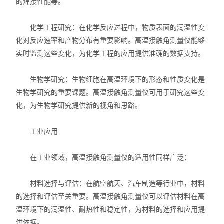
的焊接性能等。
X射线衍射仪（XRD）
化学工程研究：在化学反应过程中，物质表面的润湿性变
激光光散射仪
化对反应速率和产物分布有重要影响。高温接触角测量仪能够
扫描电镜（SEM）
实时监测这些变化，为化学工程的应用提供准确的数据支持。
电化学工作站
生物学研究：生物细胞在高温环境下的形态和性质变化是
生物学研究的重要课题。高温接触角测量仪可用于研究这些变
X荧光光谱XRF能量色散型
化，为生物学研究提供新的视角和思路。
分析仪器-光谱
工业应用
透反射率测量仪
在工业领域，高温接触角测量仪的适用性同样广泛：
等离子清洗机
材料选择与评估：在航空航天、汽车制造等行业中，材料
代理产品
的选择和评估至关重要。高温接触角测量仪可以评估材料在高
温环境下的润湿性、耐热性和稳定性，为材料的选择和应用提
光学显微镜
供依据。