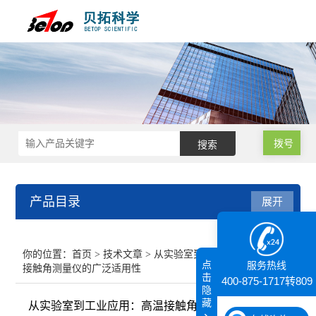
拨号
产品目录
展开
接触角测量仪
你的位置：
首页
>
技术文章
> 从实验室到工业应用：高温
点
服务热线
接触角测量仪的广泛适用性
纳米粒度仪
击
400-875-1717转809
隐
藏
从实验室到工业应用：高温接触角测量仪的广泛适用
膜厚仪