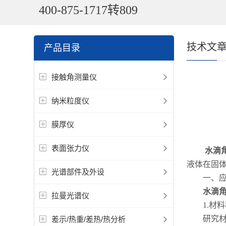
400-875-1717转809
技术文
产品目录
接触角测量仪
纳米粒度仪
膜厚仪
表面张力仪
水滴
液体在固
光谱部件及外设
一、应
水滴
拉曼光谱仪
1.材料
研究材料
差示/热重/差热/热分析