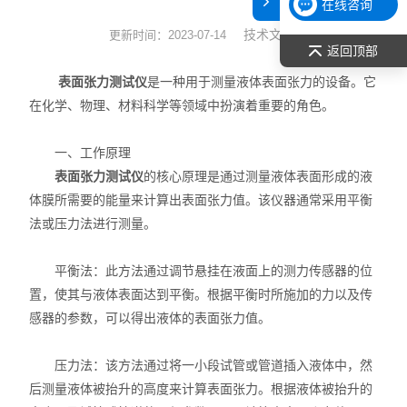
在线咨询
表面张力仪
技术文章
更新时间：2023-07-14
返回顶部
光谱部件及外设
表面张力测试仪
是一种用于测量液体表面张力的设备。它
在化学、物理、材料科学等领域中扮演着重要的角色。
拉曼光谱仪
一、工作原理
差示/热重/差热/热分析
表面张力测试仪
的核心原理是通过测量液体表面形成的液
体膜所需要的能量来计算出表面张力值。该仪器通常采用平衡
红外光谱（IR、傅立叶）
法或压力法进行测量。
扫描探针显微镜/原子力
平衡法：此方法通过调节悬挂在液面上的测力传感器的位
激光粒度仪、纳米粒度仪
置，使其与液体表面达到平衡。根据平衡时所施加的力以及传
感器的参数，可以得出液体的表面张力值。
低温恒温器
压力法：该方法通过将一小段试管或管道插入液体中，然
荧光分光光度计（分子荧光
后测量液体被抬升的高度来计算表面张力。根据液体被抬升的