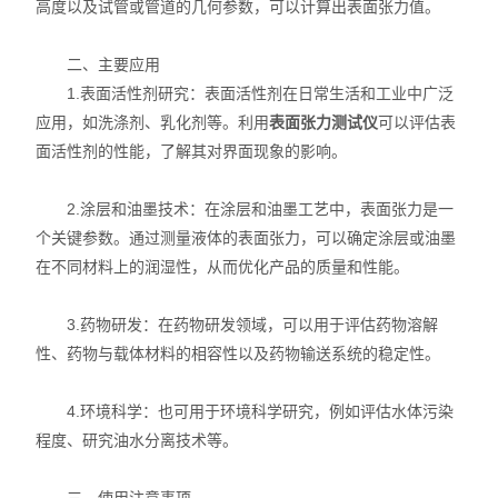
高度以及试管或管道的几何参数，可以计算出表面张力值。
X射线衍射仪（XRD）
二、主要应用
激光光散射仪
1.表面活性剂研究：表面活性剂在日常生活和工业中广泛
扫描电镜（SEM）
应用，如洗涤剂、乳化剂等。利用
表面张力测试仪
可以评估表
面活性剂的性能，了解其对界面现象的影响。
电化学工作站
2.涂层和油墨技术：在涂层和油墨工艺中，表面张力是一
X荧光光谱XRF能量色散型
个关键参数。通过测量液体的表面张力，可以确定涂层或油墨
在不同材料上的润湿性，从而优化产品的质量和性能。
分析仪器-光谱
3.药物研发：在药物研发领域，可以用于评估药物溶解
透反射率测量仪
性、药物与载体材料的相容性以及药物输送系统的稳定性。
等离子清洗机
4.环境科学：也可用于环境科学研究，例如评估水体污染
代理产品
程度、研究油水分离技术等。
光学显微镜