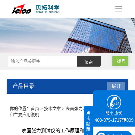
导
航
拨号
产品目录
展开
接触角测量仪
你的位置：
首页
>
技术文章
> 表面张力测试仪的工作原理
点
服务热线
和主要应用说明
纳米粒度仪
击
400-875-1717转809
隐
藏
表面张力测试仪的工作原理和主要应用说明
膜厚仪