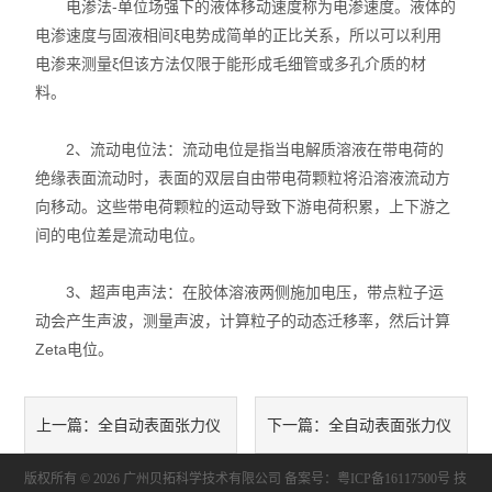
电渗法-单位场强下的液体移动速度称为电渗速度。液体的
X射线衍射仪（XRD）
电渗速度与固液相间ξ电势成简单的正比关系，所以可以利用
电渗来测量ξ但该方法仅限于能形成毛细管或多孔介质的材
激光光散射仪
料。
扫描电镜（SEM）
2、流动电位法：流动电位是指当电解质溶液在带电荷的
电化学工作站
绝缘表面流动时，表面的双层自由带电荷颗粒将沿溶液流动方
向移动。这些带电荷颗粒的运动导致下游电荷积累，上下游之
X荧光光谱XRF能量色散型
间的电位差是流动电位。
分析仪器-光谱
3、超声电声法：在胶体溶液两侧施加电压，带点粒子运
动会产生声波，测量声波，计算粒子的动态迁移率，然后计算
透反射率测量仪
Zeta电位。
等离子清洗机
代理产品
全自动表面张力仪
全自动表面张力仪
上一篇：
下一篇：
光学显微镜
版权所有 © 2026 广州贝拓科学技术有限公司
校准频率多久合适
相关知识分享
备案号：粤ICP备16117500号
技