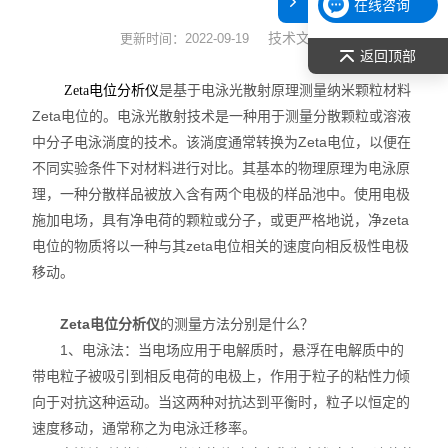
在线咨询
表面张力仪
技术文章
更新时间：2022-09-19
返回顶部
光谱部件及外设
是基于电泳光散射原理测量纳米颗粒材料
Zeta电位分析仪
Zeta电位的。电泳光散射技术是一种用于测量分散颗粒或溶液
拉曼光谱仪
中分子电泳淌度的技术。该淌度通常转换为Zeta电位，以便在
不同实验条件下对材料进行对比。其基本的物理原理为电泳原
差示/热重/差热/热分析
理，一种分散样品被放入含有两个电极的样品池中。使用电极
施加电场，具有净电荷的颗粒或分子，或更严格地说，净zeta
红外光谱（IR、傅立叶）
电位的物质将以一种与其zeta电位相关的速度向相反极性电极
扫描探针显微镜/原子力
移动。
激光粒度仪、纳米粒度仪
Zeta电位分析仪
的测量方法分别是什么？
1、电泳法：当电场应用于电解质时，悬浮在电解质中的
低温恒温器
带电粒子被吸引到相反电荷的电极上，作用于粒子的粘性力倾
向于对抗这种运动。当这两种对抗达到平衡时，粒子以恒定的
荧光分光光度计（分子荧光
速度移动，通常称之为电泳迁移率。