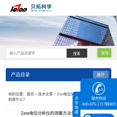
拨号
产品目录
展开
接触角测量仪
你的位置：
首页
>
技术文章
> Zeta电位分析仪的测量方法分
点
服务热线
别是什么？
纳米粒度仪
击
400-875-1717转809
隐
藏
Zeta电位分析仪的测量方法分别是什么？
膜厚仪