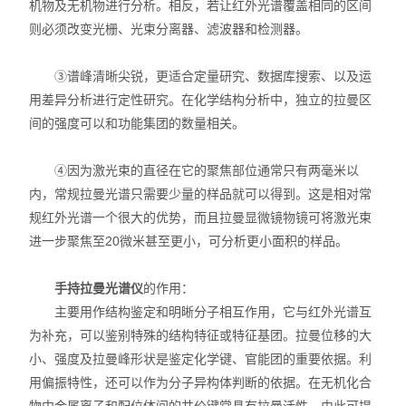
机物及无机物进行分析。相反，若让红外光谱覆盖相同的区间
X射线衍射仪（XRD）
则必须改变光栅、光束分离器、滤波器和检测器。
激光光散射仪
③谱峰清晰尖锐，更适合定量研究、数据库搜索、以及运
扫描电镜（SEM）
用差异分析进行定性研究。在化学结构分析中，独立的拉曼区
间的强度可以和功能集团的数量相关。
电化学工作站
④因为激光束的直径在它的聚焦部位通常只有两毫米以
X荧光光谱XRF能量色散型
内，常规拉曼光谱只需要少量的样品就可以得到。这是相对常
规红外光谱一个很大的优势，而且拉曼显微镜物镜可将激光束
分析仪器-光谱
进一步聚焦至20微米甚至更小，可分析更小面积的样品。
透反射率测量仪
手持拉曼光谱仪
的作用：
等离子清洗机
主要用作结构鉴定和明晰分子相互作用，它与红外光谱互
为补充，可以鉴别特殊的结构特征或特征基团。拉曼位移的大
代理产品
小、强度及拉曼峰形状是鉴定化学键、官能团的重要依据。利
用偏振特性，还可以作为分子异构体判断的依据。在无机化合
光学显微镜