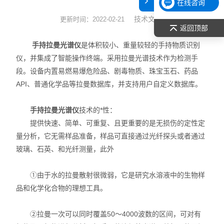
在线咨询
表面张力仪
技术文章
更新时间：2022-02-21
返回顶部
光谱部件及外设
手持拉曼光谱仪
是体积较小、重量较轻的手持物质识别
仪，并集成了智能操作终端。采用拉曼光谱技术作为检测手
拉曼光谱仪
段。设备内置易燃易爆危险品、剧毒物质、珠宝玉石、药品
API、普通化学品等拉曼数据库，并支持用户自定义数据库。
差示/热重/差热/热分析
手持拉曼光谱仪
技术的*性：
红外光谱（IR、傅立叶）
提供快速、简单、可重复、且更重要的是无损伤的定性定
扫描探针显微镜/原子力
量分析，它无需样品准备，样品可直接通过光纤探头或者通过
玻璃、石英、和光纤测量，此外
激光粒度仪、纳米粒度仪
①由于水的拉曼散射很微弱，它是研究水溶液中的生物样
低温恒温器
品和化学化合物的理想工具。
荧光分光光度计（分子荧光
②拉曼一次可以同时覆盖50～4000波数的区间，可对有