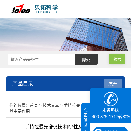
拨号
产品目录
展开
接触角测量仪
你的位置：
首页
>
技术文章
> 手持拉曼光谱仪技术的*性及
点
服务热线
其主要作用
纳米粒度仪
击
400-875-1717转809
隐
藏
手持拉曼光谱仪技术的*性及其主要作用
膜厚仪