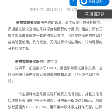
在线咨询
表面张力仪
技术文章
更新时间：2021-04-27
返回顶部
光谱部件及外设
便携式拉曼仪器
由先进的算法、高度智能化的分析软件、
高通量光谱仪及增加采样深度和面积的专用探头组成；所有元
拉曼光谱仪
部件都高度集成在一套便携式系统中，可以非常简便的在现场
或实验室使用。具有快速、无损分析领域应用的、较为理想的
差示/热重/差热/热分析
分析检测工具。
红外光谱（IR、傅立叶）
便携式拉曼仪器
的组成特点：
扫描探针显微镜/原子力
分辨率一般波数小于1cm-1，用极窄带激光器作光源，由
精密光栅和光电接收系统完成扫描和测试，但不能作现场测
激光粒度仪、纳米粒度仪
试。
低温恒温器
一个主要特点是采用光导纤维将光信号引出，并且光信号
接收部分采用微型光纤光谱仪，分辨率一般能达到6cm，测试
荧光分光光度计（分子荧光
波数范围为160~3100cm。用窄带半导体激光器作光源，由探