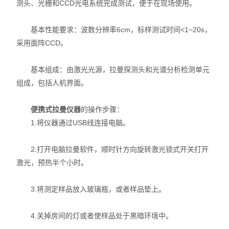
测头、光栅和CCD光电系统完成测试，便于在现场使用。
X射线衍射仪（XRD）
基本性能要求：波数分辨率6cm，标样测试时间<1~20s，
激光光散射仪
采用面阵CCD。
扫描电镜（SEM）
基本组成：由激光光源，拉曼探测头和光谱分析检测单元
电化学工作站
组成，包括人机界面。
X荧光光谱XRF能量色散型
便携式拉曼仪器
的操作步骤：
1.将仪器通过USB线连接电脑。
分析仪器-光谱
2.打开电脑拉曼软件，顺时针方向旋转激光锁式开关打开
透反射率测量仪
激光，预热半个小时。
等离子清洗机
3.将测定样品放入玻璃瓶，或者样品垫上。
代理产品
4.关掉房间的灯或者使样品处于黑暗环境中。
光学显微镜