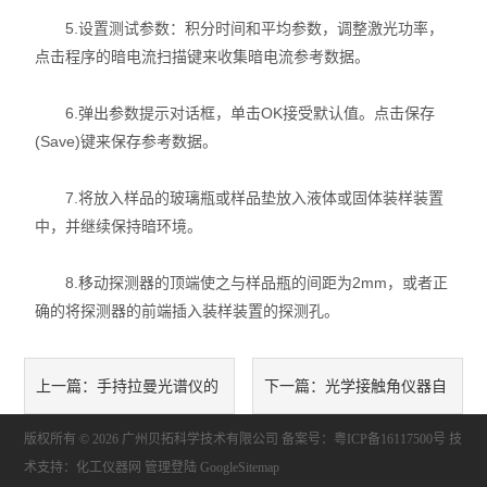
5.设置测试参数：积分时间和平均参数，调整激光功率，
力学测试仪
点击程序的暗电流扫描键来收集暗电流参考数据。
表面/界面性能测定仪
6.弹出参数提示对话框，单击OK接受默认值。点击保存
(Save)键来保存参考数据。
7.将放入样品的玻璃瓶或样品垫放入液体或固体装样装置
中，并继续保持暗环境。
8.移动探测器的顶端使之与样品瓶的间距为2mm，或者正
确的将探测器的前端插入装样装置的探测孔。
手持拉曼光谱仪的
光学接触角仪器自
上一篇：
下一篇：
版权所有 © 2026 广州贝拓科学技术有限公司
行业应用
测试和自校准方法
备案号：粤ICP备16117500号
技
术支持：
化工仪器网
管理登陆
GoogleSitemap