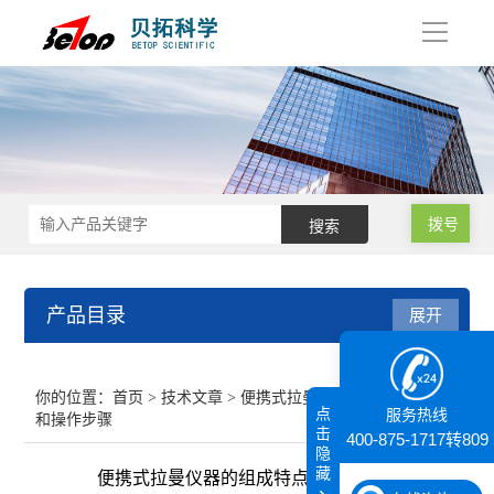
导
航
拨号
产品目录
展开
接触角测量仪
你的位置：
首页
>
技术文章
> 便携式拉曼仪器的组成特点
点
服务热线
和操作步骤
纳米粒度仪
击
400-875-1717转809
隐
藏
便携式拉曼仪器的组成特点和操作步骤
膜厚仪