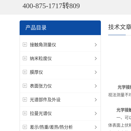
400-875-1717转809
技术文
产品目录
接触角测量仪
纳米粒度仪
膜厚仪
表面张力仪
光学接
视法测量不
光谱部件及外设
光学接
拉曼光谱仪
一、可以记
体表面上伏
差示/热重/差热/热分析