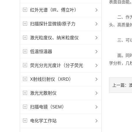
表面自由能
红外光谱（IR、傅立叶）
二、作为光
扫描探针显微镜/原子力
头、高质量
激光粒度仪、纳米粒度仪
三、可以提
低温恒温器
面。同时，
学分析，几
荧光分光光度计（分子荧光
X射线衍射仪（XRD）
上一篇：
激光光散射仪
扫描电镜（SEM）
电化学工作站