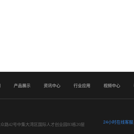
们
产品展示
资讯中心
行业应用
视频中心
24小时在线客
众路42号中集大湾区国际人才创业园B3栋20层