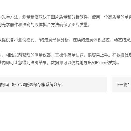
。
学方法，测量精度取決于图片质量和分析软件。使用一个高质量的单色冷
的光学器件和准确的液体拟合方法确保了图片质量。
供各种测试模式、*的液滴形状分析、连续的液滴体积监控、动态结果
相比以前繁琐的测量仪器，其操作简单快速，很容易上手。在数据处理
秒内即可让您得到准确结果。数据都可以便捷地导出如Exce格式等。
澳柯玛--86℃超低温保存箱系统介绍
下一篇