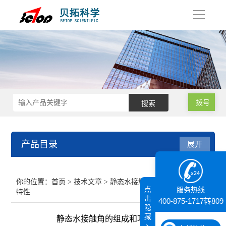
导
航
拨号
产品目录
展开
接触角测量仪
你的位置：
首页
>
技术文章
> 静态水接触角的组成和功能
点
服务热线
特性
纳米粒度仪
击
400-875-1717转809
隐
藏
静态水接触角的组成和功能特性
膜厚仪