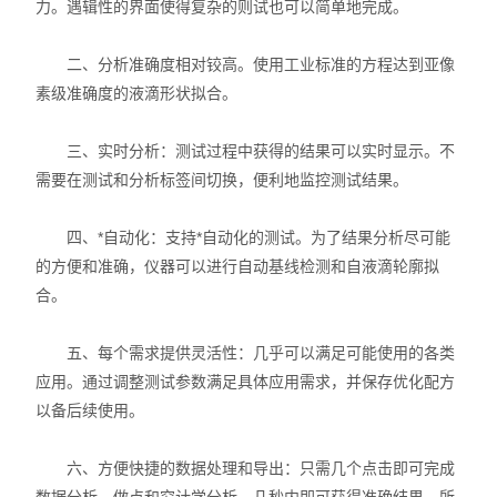
力。遇辑性的界面使得复杂的则试也可以简单地完成。
X射线衍射仪（XRD）
二、分析准确度相对铰高。使用工业标准的方程达到亚像
激光光散射仪
素级准确度的液滴形状拟合。
扫描电镜（SEM）
三、实时分析：测试过程中获得的结果可以实时显示。不
电化学工作站
需要在测试和分析标签间切换，便利地监控测试结果。
X荧光光谱XRF能量色散型
四、*自动化：支持*自动化的测试。为了结果分析尽可能
的方便和准确，仪器可以进行自动基线检测和自液滴轮廓拟
分析仪器-光谱
合。
透反射率测量仪
五、每个需求提供灵活性：几乎可以满足可能使用的各类
等离子清洗机
应用。通过调整测试参数满足具体应用需求，并保存优化配方
以备后续使用。
代理产品
六、方便快捷的数据处理和导出：只需几个点击即可完成
光学显微镜