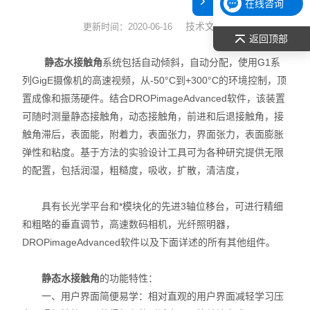
在线咨询
表面张力仪
技术文章
更新时间：2020-06-16
返回顶部
光谱部件及外设
静态水接触角
系统包括自动倾斜，自动分配，使用G1系
列GigE摄像机的高速视频，从-50°C到+300°C的环境控制，顶
拉曼光谱仪
置成像和振荡硬件。结合DROPimageAdvanced软件，该装置
可随时测量静态接触角，动态接触角，前进和后退接触角，接
差示/热重/差热/热分析
触角滞后，表面能，附着力，表面张力，界面张力，表面膨胀
弹性和粘度。基于方法的实验设计工具可为各种研究提供无限
红外光谱（IR、傅立叶）
的配置，包括润湿，粗糙度，吸收，扩散，清洁度，
扫描探针显微镜/原子力
具有长光学平台和*模块化的先进3轴位移台，可进行精细
激光粒度仪、纳米粒度仪
和粗略的垂直调节，高速数码相机，光纤照明器，
DROPimageAdvanced软件以及下面详述的所有其他组件。
低温恒温器
静态水接触角
的功能特性：
荧光分光光度计（分子荧光
一、用户界面简便易学：相对直观的用户界面减轻学习压