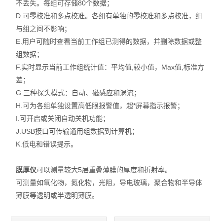
不丢失。每组可存储80个数据；
X射线衍射仪（XRD）
D.可零校准和多点校准。各组有单独的零校准和多点校准，组
与组之间不影响；
激光光散射仪
E.用户可随时查看当前工作组已测得的数据，并删除数据或整
扫描电镜（SEM）
组数据；
F.实时显示当前工作组统计值：平均值,较小值，Max值,标准方
电化学工作站
差；
G.三种探头模式：自动、磁感应和涡流；
X荧光光谱XRF能量色散型
H.可为各组单独设置高低限报警值，超*屏幕指示报警；
I.可开启或关闭自动关机功能；
分析仪器-光谱
J.USB接口可传输通用组数据到计算机；
K.低电和错误提示。
透反射率测量仪
等离子清洗机
膜厚仪
可以测量较大5层重叠薄膜的厚度和折射率。
可测量如氧化物，氮化物，光阻，导电玻璃，聚合物和半导体
代理产品
薄膜等透明或半透明薄膜。
光学显微镜