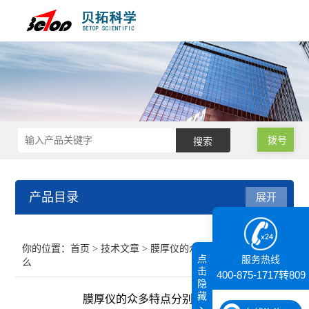
拨号
产品目录
展开
接触角测量仪
你的位置：
首页
>
技术文章
> 膜厚仪的众多特点分别是什
点
服务热线
么
纳米粒度仪
击
400-875-1717转809
隐
藏
膜厚仪的众多特点分别是什么
膜厚仪