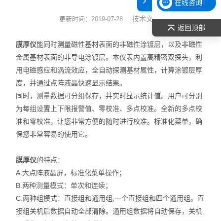
在线咨询
表面张力仪
技术文章
更新时间：2019-07-28
返回顶部
光谱部件及外设
膜厚仪
能同时测量磁性基材表面的非磁性涂镀层，以及非磁性
金属基材表面的非导电涂镀层。本仪表内置高精密双探头，利
拉曼光谱仪
用电磁感应和涡流效应，全自动探测基材属性，计算涂镀层厚
度，并通过点阵液晶快速显示结果。
差示/热重/差热/热分析
同时，测量数据可分组保存，并实时显示统计值。用户可分别
为每组设置上下限报警值、零校准、多点校准。全新的多点校
红外光谱（IR、傅立叶）
准和零校准，让您非常方便的随时进行校准。标准化菜单，确
扫描探针显微镜/原子力
保您非常容易的使用它。
激光粒度仪、纳米粒度仪
膜厚仪
的特点：
A.大点阵液晶屏，标准化菜单操作；
低温恒温器
B.两种测量模式：单次和连续；
C.两种组模式：直接组和通用组,一个直接组和四个通用组。直
荧光分光光度计（分子荧光
接组关机后数据自动全部清除。通用组数据将自动保存，关机