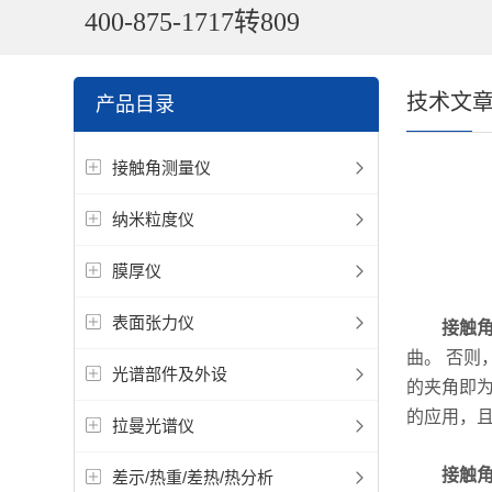
400-875-1717转809
技术文
产品目录
接触角测量仪
纳米粒度仪
膜厚仪
表面张力仪
接触
曲。 否则
光谱部件及外设
的夹角即
的应用，且
拉曼光谱仪
接触
差示/热重/差热/热分析