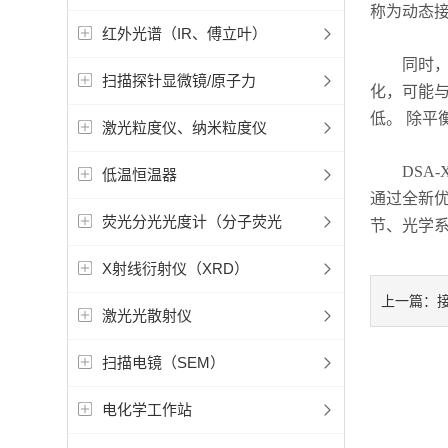
称为动态接
红外光谱（IR、傅立叶）
同时，对
扫描探针显微镜/原子力
化，可能
低。 除平
激光粒度仪、纳米粒度仪
DSA-
低温恒温器
通过全新
荧光分光光度计（分子荧光
节、光学
X射线衍射仪（XRD）
上一篇：
激光光散射仪
扫描电镜（SEM）
电化学工作站