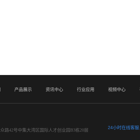
们
产品展示
资讯中心
行业应用
视频中心
24小时在线客
众路42号中集大湾区国际人才创业园B3栋20层