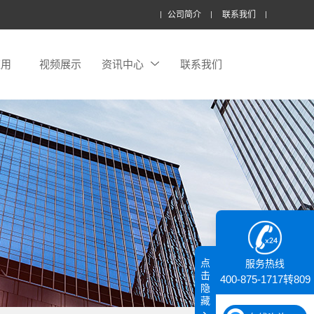
公司简介
联系我们
应用
视频展示
资讯中心
联系我们
点
服务热线
击
400-875-1717转809
隐
藏