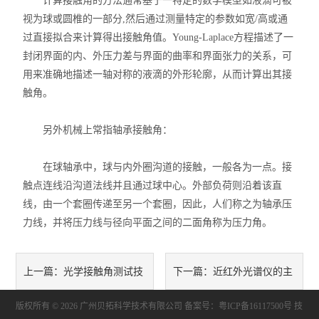
计算接触角的方法通常基于一特定的数学模型如液滴可被
视为球或圆椎的一部分,然后通过测量特定的参数如宽/高或通
过直接拟合来计算得出接触角值。Young-Laplace方程描述了一
封闭界面的内、外压力差与界面的曲率和界面张力的关系，可
用来准确地描述一轴对称的液滴的外形轮廓，从而计算出其接
触角。
另外机械上常指轴承接触角：
在球轴承中，球与内外圈沟道的接触，一般各为一点。接
触点连线沿沟道法线并且通过球中心。外部负荷则沿着该直
线，由一个套圈传递至另一个套圈，因此，人们称之为轴承压
力线，并将压力线与径向平面之间的二面角称为压力角。
光学接触角测试技
近红外光谱仪的主
上一篇：
下一篇：
版权所有 © 2026 广州贝拓科学技术有限公司
术略谈
要性能指标有哪些
备案号：粤ICP备16117500号
技