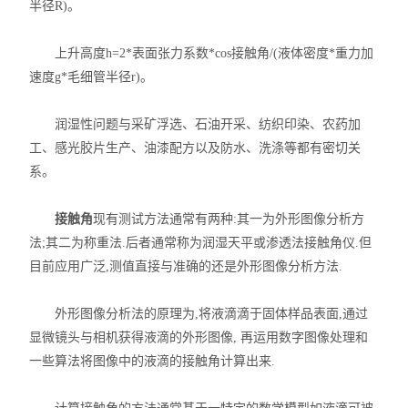
半径R)。
力学测试仪
上升高度h=2*表面张力系数*cos接触角/(液体密度*重力加
表面/界面性能测定仪
速度g*毛细管半径r)。
润湿性问题与采矿浮选、石油开采、纺织印染、农药加
工、感光胶片生产、油漆配方以及防水、洗涤等都有密切关
系。
接触角
现有测试方法通常有两种:其一为外形图像分析方
法;其二为称重法.后者通常称为润湿天平或渗透法接触角仪.但
目前应用广泛,测值直接与准确的还是外形图像分析方法.
外形图像分析法的原理为,将液滴滴于固体样品表面,通过
显微镜头与相机获得液滴的外形图像, 再运用数字图像处理和
一些算法将图像中的液滴的接触角计算出来.