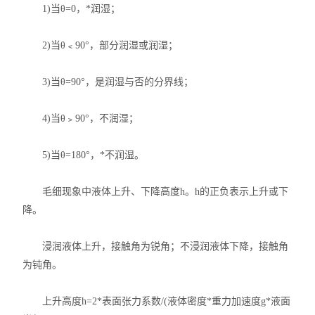
X射线衍射仪（XRD）
1)当θ=0，*润湿；
激光光散射仪
2)当θ﹤90°，部分润湿或润湿；
扫描电镜（SEM）
3)当θ=90°，是润湿与否的分界线；
电化学工作站
4)当θ﹥90°，不润湿；
X荧光光谱XRF能量色散型
5)当θ=180°，*不润湿。
分析仪器-光谱
毛细现象中液体上升、下降高度h。h的正负表示上升或下
透反射率测量仪
降。
等离子清洗机
浸润液体上升，接触角为锐角；不浸润液体下降，接触角
为钝角。
代理产品
上升高度h=2*表面张力系数/(液体密度*重力加速度g*液面
光学显微镜