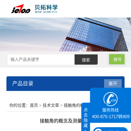
拨号
产品目录
展开
接触角测量仪
你的位置：
首页
>
技术文章
> 接触角的概念及测量方法
点
服务热线
纳米粒度仪
击
400-875-1717转809
隐
接触角的概念及测量方法
藏
膜厚仪