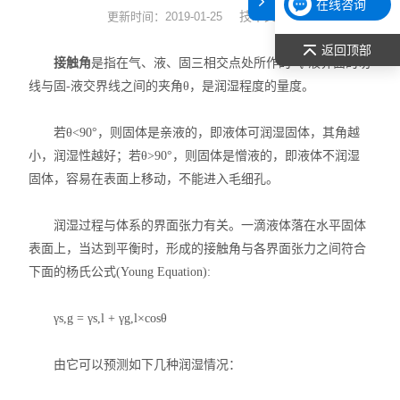
在线咨询
技术文章
更新时间：2019-01-25
表面张力仪
返回顶部
接触角
是指在气、液、固三相交点处所作的气-液界面的切
光谱部件及外设
线与固-液交界线之间的夹角θ，是润湿程度的量度。
拉曼光谱仪
若θ<90°，则固体是亲液的，即液体可润湿固体，其角越
小，润湿性越好；若θ>90°，则固体是憎液的，即液体不润湿
差示/热重/差热/热分析
固体，容易在表面上移动，不能进入毛细孔。
红外光谱（IR、傅立叶）
润湿过程与体系的界面张力有关。一滴液体落在水平固体
扫描探针显微镜/原子力
表面上，当达到平衡时，形成的接触角与各界面张力之间符合
下面的杨氏公式(Young Equation):
激光粒度仪、纳米粒度仪
γs,g = γs,l + γg,l×cosθ
低温恒温器
由它可以预测如下几种润湿情况：
荧光分光光度计（分子荧光